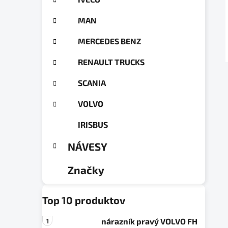
a
ó
n
r
MAN
e
i
e
l
MERCEDES BENZ
RENAULT TRUCKS
SCANIA
VOLVO
IRISBUS
NÁVESY
Značky
Top 10 produktov
nárazník pravý VOLVO FH