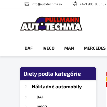
Prejsť
info@autotechma.sk
+421 905 388 137
na
obsah
DAF
IVECO
MAN
MERCEDES
B
o
č
K
Preskočiť
Nákladné automobily
a
n
kategórie
t
ý
DAF
e
p
g
IVECO