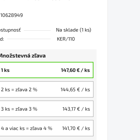
010628949
0
stupnosť
Na sklade
(1 ks)
d:
KER/110
iezdičiek.
Množstevná zľava
1 ks
147,60 €
/ ks
2 ks = zľava 2 %
144,65 €
/ ks
3 ks = zľava 3 %
143,17 €
/ ks
4 a viac ks = zľava 4 %
141,70 €
/ ks