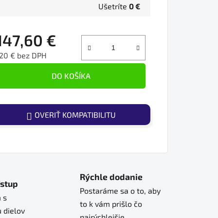
Ušetríte
0 €
147,60 €
20 € bez DPH
ednotková cena:
DO KOŠÍKA
OVERIŤ KOMPATIBILITU
Rýchle dodanie
ístup
Postaráme sa o to, aby
 s
to k vám prišlo čo
 dielov
najrýchlejšie