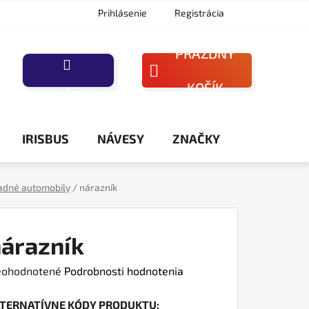
Prihlásenie
Registrácia
PRÁZDNY
NÁKUPNÝ
KOŠÍK
PORAĎTE SA
KOŠÍK
IRISBUS
NÁVESY
ZNAČKY
adné automobily
/
nárazník
árazník
iemerné
ohodnotené
Podrobnosti hodnotenia
dnotenie
LTERNATÍVNE KÓDY PRODUKTU:
oduktu