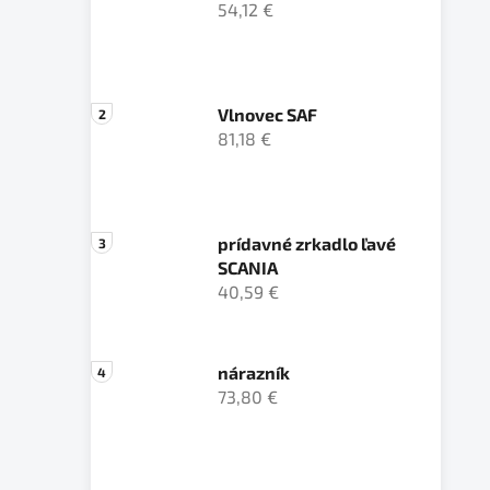
54,12 €
Vlnovec SAF
81,18 €
prídavné zrkadlo ľavé
SCANIA
40,59 €
nárazník
73,80 €