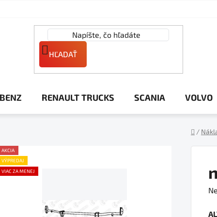
HĽADAŤ
 BENZ
RENAULT TRUCKS
SCANIA
VOLVO
/
Nákl
Domov
AKCIA
VÝPREDAJ
n
VIAC ZA MENEJ
Pr
Ne
ho
A
pr