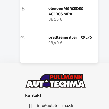
vlnovec MERCEDES
ACTROS MP4
88,56 €
predlženie dverí=XXL/5
98,40 €
Z
á
p
ä
Kontakt
t
i
info
@
autotechma.sk