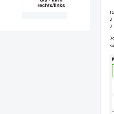
je
TG
0,
81
z
81
5
hv
Do
Kó