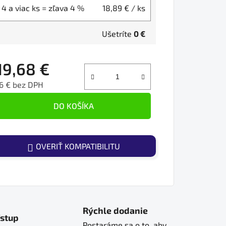
4 a viac ks = zľava 4 %
18,89 €
/ ks
Ušetríte
0 €
19,68 €
6 € bez DPH
ednotková cena:
DO KOŠÍKA
OVERIŤ KOMPATIBILITU
Rýchle dodanie
ístup
Postaráme sa o to, aby