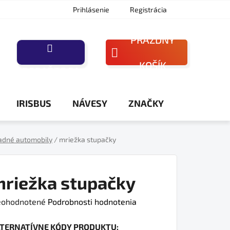
Prihlásenie
Registrácia
PRÁZDNY
NÁKUPNÝ
KOŠÍK
PORAĎTE SA
KOŠÍK
IRISBUS
NÁVESY
ZNAČKY
adné automobily
/
mriežka stupačky
riežka stupačky
iemerné
ohodnotené
Podrobnosti hodnotenia
dnotenie
LTERNATÍVNE KÓDY PRODUKTU:
oduktu