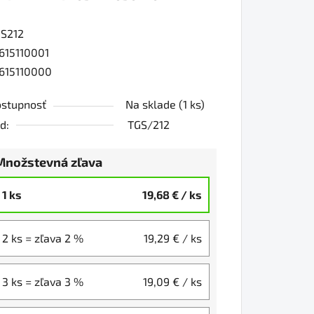
S212
0
615110001
615110000
iezdičiek.
stupnosť
Na sklade
(1 ks)
d:
TGS/212
Množstevná zľava
1 ks
19,68 €
/ ks
2 ks = zľava 2 %
19,29 €
/ ks
3 ks = zľava 3 %
19,09 €
/ ks