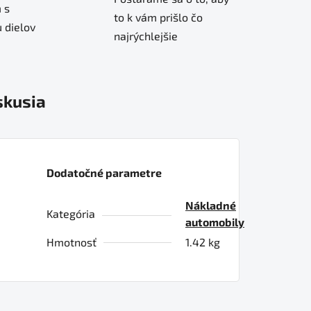
 s
to k vám prišlo čo
 dielov
najrýchlejšie
skusia
Dodatočné parametre
Nákladné
Kategória
automobily
Hmotnosť
1.42 kg