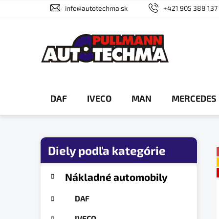
Prejsť
info@autotechma.sk
+421 905 388 137
na
obsah
DAF
IVECO
MAN
MERCEDES
B
o
č
K
Preskočiť
Nákladné automobily
a
n
kategórie
t
ý
DAF
e
p
g
IVECO