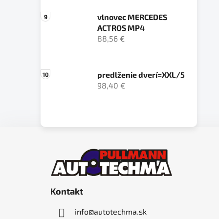
vlnovec MERCEDES
ACTROS MP4
88,56 €
predlženie dverí=XXL/5
98,40 €
Z
á
p
ä
Kontakt
t
i
info
@
autotechma.sk