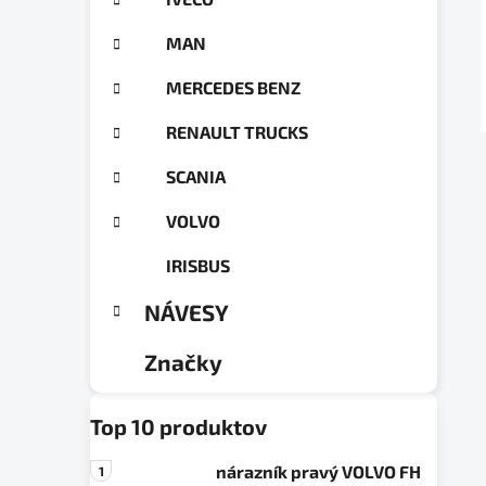
a
ó
n
r
MAN
e
i
e
l
MERCEDES BENZ
RENAULT TRUCKS
SCANIA
VOLVO
IRISBUS
NÁVESY
Značky
Top 10 produktov
nárazník pravý VOLVO FH