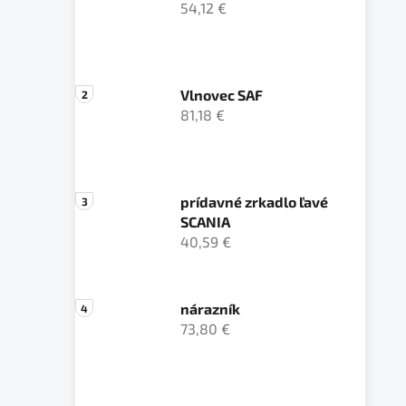
54,12 €
Vlnovec SAF
81,18 €
prídavné zrkadlo ľavé
SCANIA
40,59 €
nárazník
73,80 €