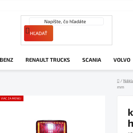
HĽADAŤ
 BENZ
RENAULT TRUCKS
SCANIA
VOLVO
/
Nákl
mm
Domov
VIAC ZA MENEJ
k