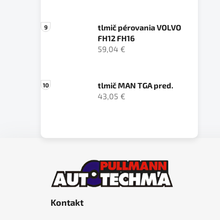
tlmič pérovania VOLVO
FH12 FH16
59,04 €
tlmič MAN TGA pred.
43,05 €
Z
á
p
ä
Kontakt
t
i