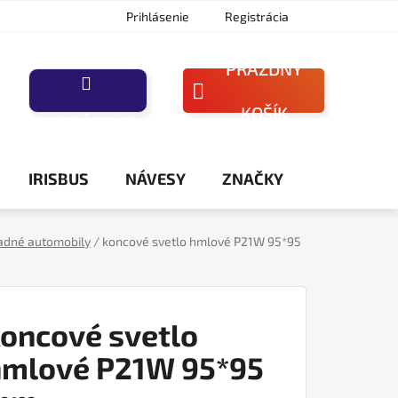
Prihlásenie
Registrácia
PRÁZDNY
NÁKUPNÝ
KOŠÍK
PORAĎTE SA
KOŠÍK
IRISBUS
NÁVESY
ZNAČKY
adné automobily
/
koncové svetlo hmlové P21W 95*95
oncové svetlo
hmlové P21W 95*95