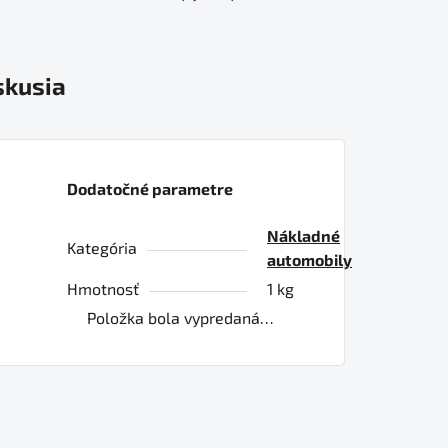
skusia
Dodatočné parametre
Nákladné
Kategória
automobily
Hmotnosť
1 kg
Položka bola vypredaná…