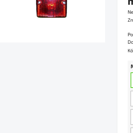
Pr
Ne
ho
Zn
pr
Po
je
Do
0,
Kó
z
5
hv