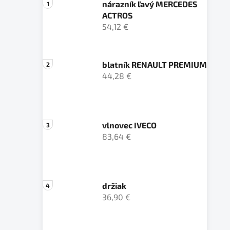
nárazník ľavý MERCEDES
ACTROS
54,12 €
blatník RENAULT PREMIUM
44,28 €
vlnovec IVECO
83,64 €
držiak
36,90 €