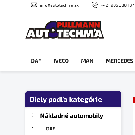
Prejsť
info@autotechma.sk
+421 905 388 137
na
obsah
DAF
IVECO
MAN
MERCEDES
B
o
č
K
Preskočiť
Nákladné automobily
a
n
kategórie
t
ý
DAF
e
p