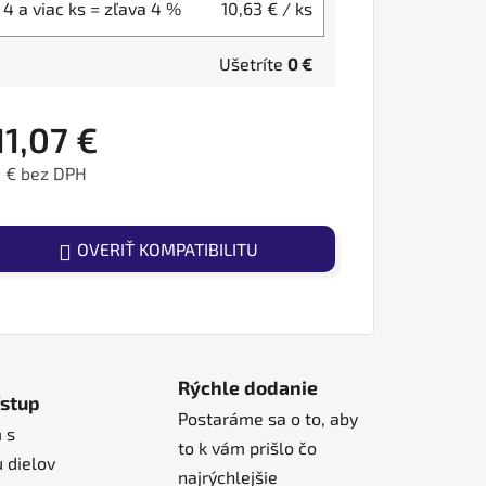
4 a viac ks = zľava 4 %
10,63 €
/ ks
Ušetríte
0 €
11,07 €
 € bez DPH
ednotková cena:
OVERIŤ KOMPATIBILITU
Rýchle dodanie
ístup
Postaráme sa o to, aby
 s
to k vám prišlo čo
 dielov
najrýchlejšie