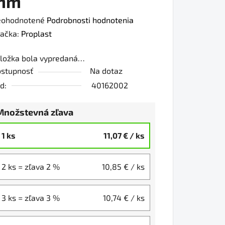
mm
iemerné
ohodnotené
Podrobnosti hodnotenia
dnotenie
ačka:
Proplast
oduktu
ložka bola vypredaná…
stupnosť
Na dotaz
0
d:
40162002
Množstevná zľava
iezdičiek.
1 ks
11,07 €
/ ks
2 ks = zľava 2 %
10,85 €
/ ks
3 ks = zľava 3 %
10,74 €
/ ks