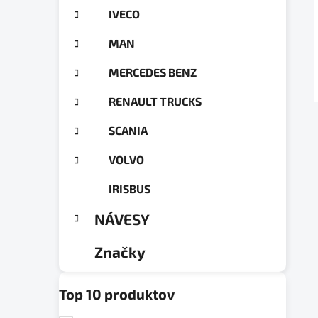
g
a
IVECO
ó
n
r
MAN
e
i
e
l
MERCEDES BENZ
RENAULT TRUCKS
SCANIA
VOLVO
IRISBUS
NÁVESY
Značky
Top 10 produktov