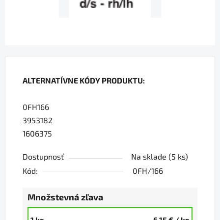
ALTERNATÍVNE KÓDY PRODUKTU:
0FH166
3953182
1606375
Dostupnosť
Na sklade
(5 ks)
Kód:
0FH/166
Množstevná zľava
1 ks
6,15 €
/ ks