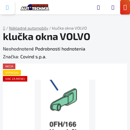
Prejsť
Hľada
na
N
obsah
KO
/
Nákladné automobily
/
klučka okna VOLVO
klučka okna VOLVO
Domov
Priemerné
Neohodnotené
Podrobnosti hodnotenia
hodnotenie
Značka:
Covind s.p.a.
produktu
AKCIA
je
VÝPREDAJ
VIAC ZA MENEJ
0,0
z
5
hviezdičiek.