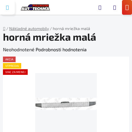
Prejsť
Hľada
na
N
obsah
KO
/
Nákladné automobily
/
horná mriežka malá
horná mriežka malá
Domov
Priemerné
Neohodnotené
Podrobnosti hodnotenia
hodnotenie
AKCIA
produktu
VÝPREDAJ
VIAC ZA MENEJ
je
0,0
z
5
hviezdičiek.