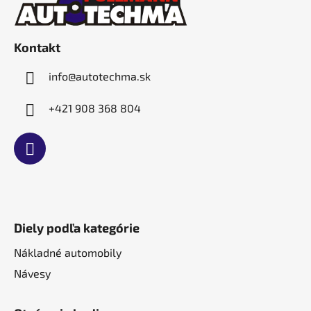
p
ä
t
Kontakt
i
e
info
@
autotechma.sk
+421 908 368 804
Diely podľa kategórie
Nákladné automobily
Návesy