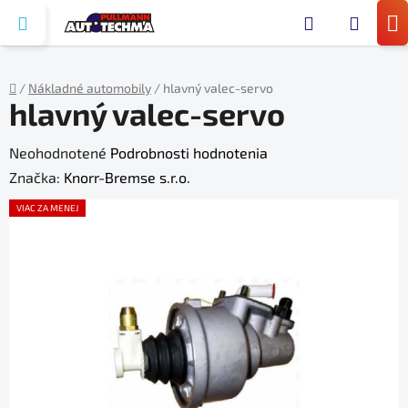
Prejsť
Hľada
na
N
obsah
KO
/
Nákladné automobily
/
hlavný valec-servo
hlavný valec-servo
Domov
Priemerné
Neohodnotené
Podrobnosti hodnotenia
hodnotenie
Značka:
Knorr-Bremse s.r.o.
produktu
VIAC ZA MENEJ
je
0,0
z
5
hviezdičiek.