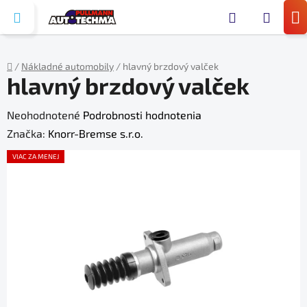
Prejsť
Hľada
na
N
obsah
KO
/
Nákladné automobily
/
hlavný brzdový valček
hlavný brzdový valček
Domov
Priemerné
Neohodnotené
Podrobnosti hodnotenia
hodnotenie
Značka:
Knorr-Bremse s.r.o.
produktu
VIAC ZA MENEJ
je
0,0
z
5
hviezdičiek.