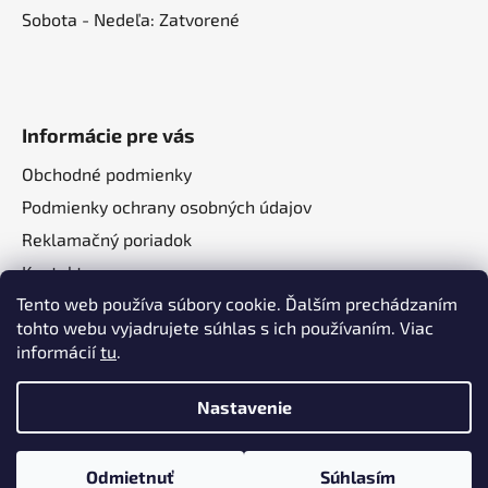
Sobota - Nedeľa: Zatvorené
Informácie pre vás
Obchodné podmienky
Podmienky ochrany osobných údajov
Reklamačný poriadok
Kontakt
Tento web používa súbory cookie. Ďalším prechádzaním
O nás
tohto webu vyjadrujete súhlas s ich používaním. Viac
informácií
tu
.
Nastavenie
Vytvoril Shoptet
a
Adatelier
Odmietnuť
Súhlasím
Copyright 2026
Autotechma.sk
. Všetky práva