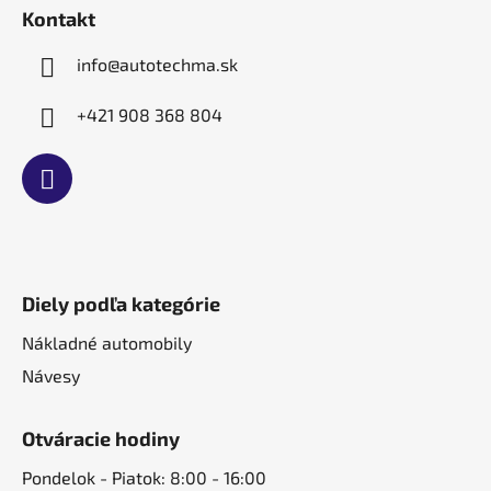
t
Kontakt
i
e
info
@
autotechma.sk
+421 908 368 804
Diely podľa kategórie
Nákladné automobily
Návesy
Otváracie hodiny
Pondelok - Piatok: 8:00 - 16:00