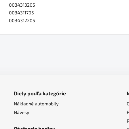
0034313205
0034311705
0034312205
Diely podľa kategórie
Nákladné automobily
Návesy
Otváracie hodiny