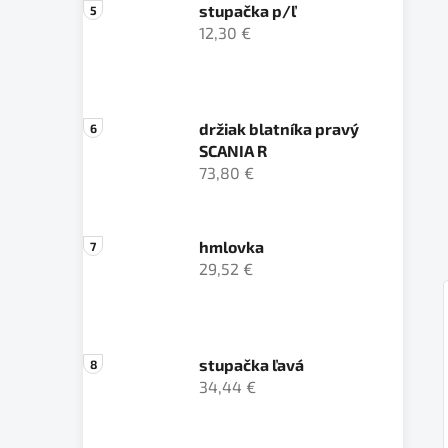
stupačka p/ľ
12,30 €
držiak blatníka pravý
SCANIA R
73,80 €
hmlovka
29,52 €
stupačka ľavá
34,44 €