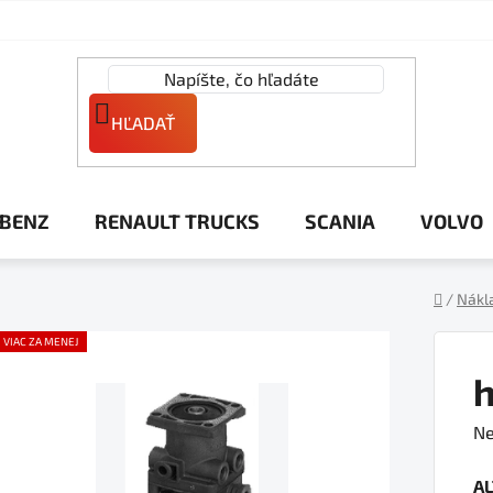
HĽADAŤ
 BENZ
RENAULT TRUCKS
SCANIA
VOLVO
/
Nákl
Domov
VIAC ZA MENEJ
h
Pr
Ne
ho
A
pr