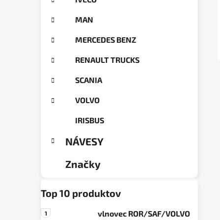
a
ó
n
r
MAN
e
i
e
l
MERCEDES BENZ
RENAULT TRUCKS
SCANIA
VOLVO
IRISBUS
NÁVESY
Značky
Top 10 produktov
vlnovec ROR/SAF/VOLVO