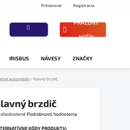
Prihlásenie
Registrácia
PRÁZDNY
NÁKUPNÝ
KOŠÍK
PORAĎTE SA
KOŠÍK
IRISBUS
NÁVESY
ZNAČKY
adné automobily
/
hlavný brzdič
lavný brzdič
iemerné
ohodnotené
Podrobnosti hodnotenia
dnotenie
LTERNATÍVNE KÓDY PRODUKTU:
oduktu