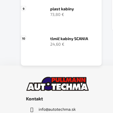
plast kabíny
73,80 €
tlmič kabíny SCANIA
24,60 €
Z
á
p
ä
Kontakt
t
i
info
@
autotechma.sk