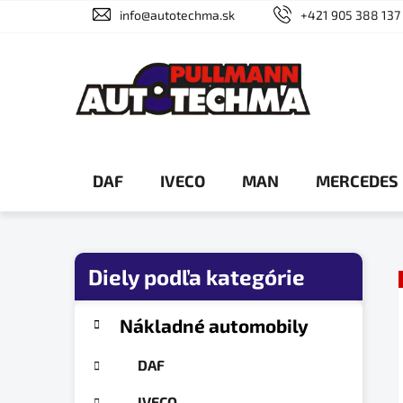
Prejsť
info@autotechma.sk
+421 905 388 137
na
obsah
DAF
IVECO
MAN
MERCEDES
B
o
č
K
Preskočiť
Nákladné automobily
a
n
kategórie
t
ý
DAF
e
p
g
IVECO