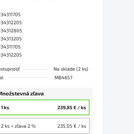
34311705
0
034312205
034312805
034313205
iezdičiek.
34311705
034312205
stupnosť
Na sklade
(2 ks)
d:
MB4657
Množstevná zľava
1 ks
239,85 €
/ ks
2 ks = zľava 2 %
235,05 €
/ ks