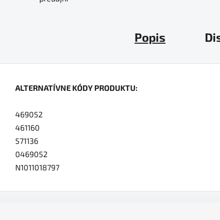
Popis
Di
ALTERNATÍVNE KÓDY PRODUKTU:
469052
461160
571136
0469052
N1011018797