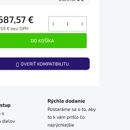
687,57 €
559 € bez DPH
ednotková cena:
DO KOŠÍKA
OVERIŤ KOMPATIBILITU
Rýchle dodanie
ístup
Postaráme sa o to, aby
 s
to k vám prišlo čo
 dielov
najrýchlejšie