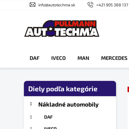
Prejsť
info@autotechma.sk
+421 905 388 137
na
obsah
DAF
IVECO
MAN
MERCEDES
B
o
č
K
Preskočiť
Nákladné automobily
a
n
kategórie
t
ý
DAF
e
p
g
IVECO