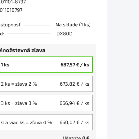
.01101-8797
011018797
stupnosť
Na sklade
(1 ks)
d:
DX80D
Množstevná zľava
1 ks
687,57 €
/ ks
2 ks = zľava 2 %
673,82 €
/ ks
3 ks = zľava 3 %
666,94 €
/ ks
4 a viac ks = zľava 4 %
660,07 €
/ ks
Ušetríte
0 €