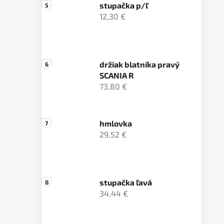
stupačka p/ľ
12,30 €
držiak blatníka pravý
SCANIA R
73,80 €
hmlovka
29,52 €
stupačka ľavá
34,44 €