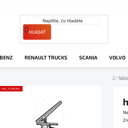
HĽADAŤ
 BENZ
RENAULT TRUCKS
SCANIA
VOLVO
/
Nákl
Domov
VIAC ZA MENEJ
h
Pr
Ne
ho
Zn
pr