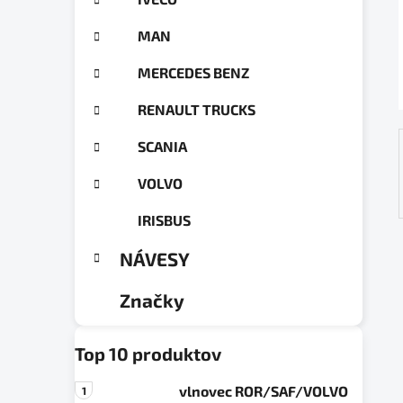
a
ó
n
r
MAN
e
i
e
l
MERCEDES BENZ
RENAULT TRUCKS
SCANIA
VOLVO
IRISBUS
NÁVESY
Značky
Top 10 produktov
vlnovec ROR/SAF/VOLVO