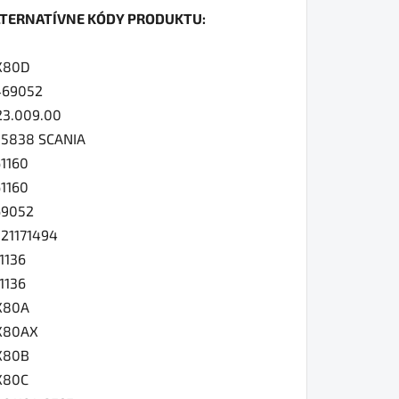
LTERNATÍVNE KÓDY PRODUKTU:
0
X80D
469052
23.009.00
iezdičiek.
5838 SCANIA
1160
1160
69052
21171494
1136
1136
X80A
X80AX
X80B
X80C