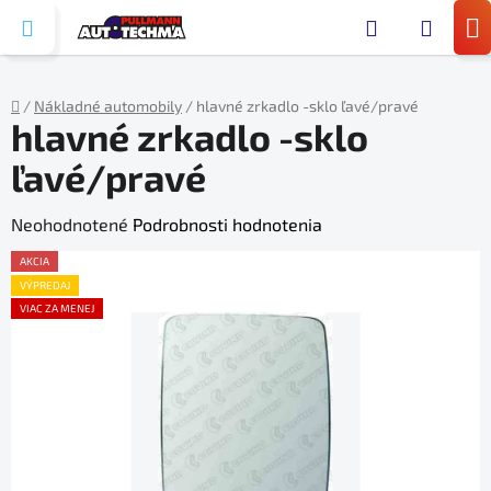
Prejsť
Hľada
na
N
obsah
KO
/
Nákladné automobily
/
hlavné zrkadlo -sklo ľavé/pravé
hlavné zrkadlo -sklo
Domov
ľavé/pravé
Priemerné
Neohodnotené
Podrobnosti hodnotenia
hodnotenie
AKCIA
produktu
VÝPREDAJ
VIAC ZA MENEJ
je
0,0
z
5
hviezdičiek.