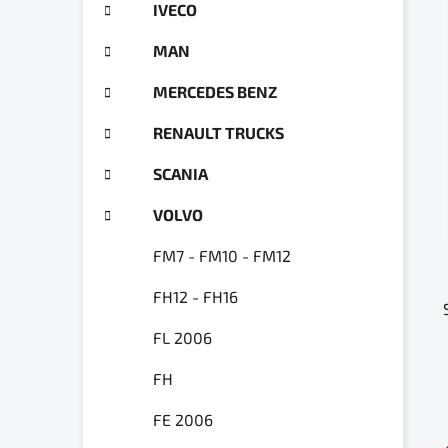
a
IVECO
ó
n
r
MAN
e
i
e
l
MERCEDES BENZ
RENAULT TRUCKS
SCANIA
VOLVO
FM7 - FM10 - FM12
FH12 - FH16
FL 2006
FH
FE 2006