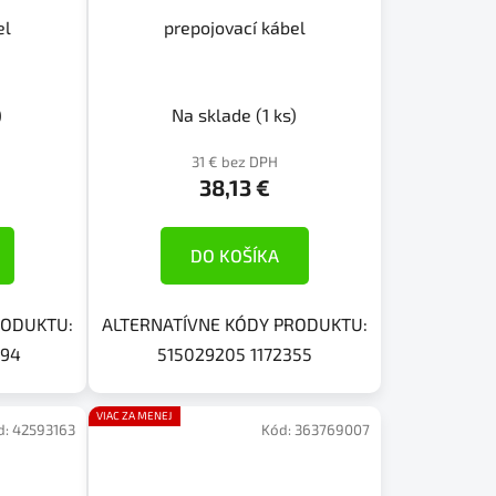
el
prepojovací kábel
)
Na sklade
(1 ks)
31 € bez DPH
38,13 €
DO KOŠÍKA
RODUKTU:
ALTERNATÍVNE KÓDY PRODUKTU:
994
515029205 1172355
VIAC ZA MENEJ
d:
42593163
Kód:
363769007