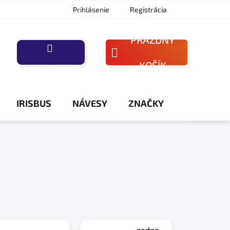
Prihlásenie
Registrácia
PRÁZDNY
NÁKUPNÝ
KOŠÍK
PORAĎTE SA
KOŠÍK
IRISBUS
NÁVESY
ZNAČKY
zadne