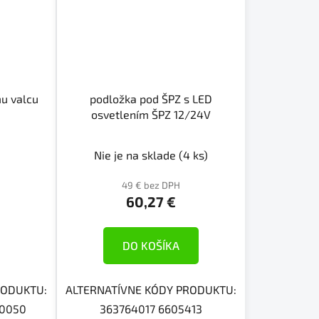
mu valcu
podložka pod ŠPZ s LED
osvetlením ŠPZ 12/24V
Nie je na sklade
(4 ks)
49 € bez DPH
60,27 €
DO KOŠÍKA
RODUKTU:
ALTERNATÍVNE KÓDY PRODUKTU:
00050
363764017 6605413