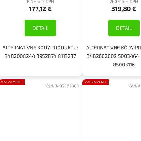
144 € bez DPH
260 € bez DPH
177,12 €
319,80 €
DETAIL
DETAIL
ALTERNATÍVNE KÓDY PRODUKTU:
ALTERNATÍVNE KÓDY P
3482008244 3952874 8113237
3482602002 5003464
85003116
VIAC ZA MENEJ
VIAC ZA MENEJ
Kód:
3482602003
Kód:
K