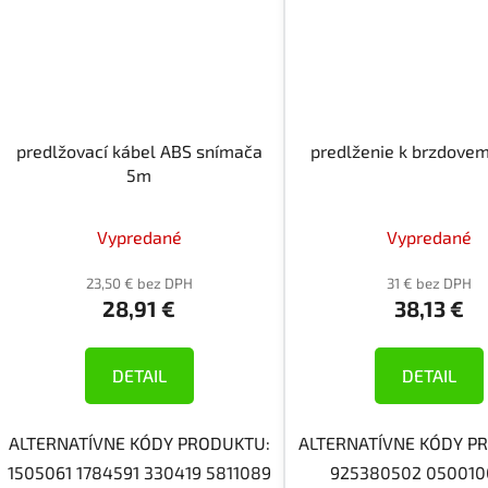
predlžovací kábel ABS snímača
predlženie k brzdove
5m
Vypredané
Vypredané
23,50 € bez DPH
31 € bez DPH
28,91 €
38,13 €
DETAIL
DETAIL
ALTERNATÍVNE KÓDY PRODUKTU:
ALTERNATÍVNE KÓDY P
1505061 1784591 330419 5811089
925380502 05001