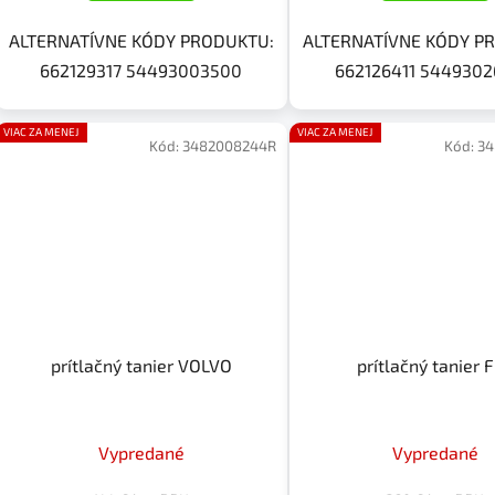
ALTERNATÍVNE KÓDY PRODUKTU:
ALTERNATÍVNE KÓDY P
662129317 54493003500
662126411 544930
VIAC ZA MENEJ
VIAC ZA MENEJ
Kód:
3482008244R
Kód:
34
prítlačný tanier VOLVO
prítlačný tanier 
Vypredané
Vypredané