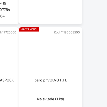
419
07764
964
VIAC ZA MENEJ
d:
17720000
Kód:
11196008500
e ASPOCK
pero pr.VOLVO F.FL
Na sklade
(1 ks)