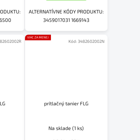
RODUKTU:
ALTERNATÍVNE KÓDY PRODUKTU:
26500
3459017031 1669143
VIAC ZA MENEJ
82602002R
Kód:
3482602002N
FLG
prítlačný tanier FLG
Na sklade
(1 ks)