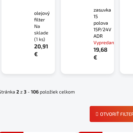
zasuvka
olejový
15
filter
polova
Na
15P/24V
sklade
ADR
(1 ks)
Vypredané
20,91
19,68
€
€
Stránka
2
z
3
-
106
položiek celkom
OTVORIŤ FILTE
V