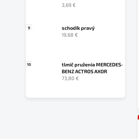
3,69 €
schodík pravý
19,68 €
tlmič pruženia MERCEDES-
BENZ ACTROS AXOR
73,80 €