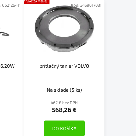
e
VIAC ZA MENEJ
:
662126411
Kód:
3459017031
p
r
o
d
u
k
t
o
S36.20W
prítlačný tanier VOLVO
v
Na sklade
(5 ks)
462 € bez DPH
568,26 €
DO KOŠÍKA