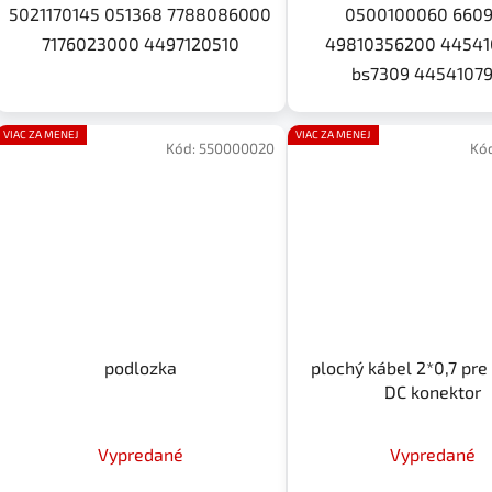
5021170145 051368 7788086000
0500100060 6609
7176023000 4497120510
49810356200 44541
bs7309 4454107
VIAC ZA MENEJ
VIAC ZA MENEJ
Kód:
550000020
Kó
podlozka
plochý kábel 2*0,7 pr
DC konektor
Vypredané
Vypredané