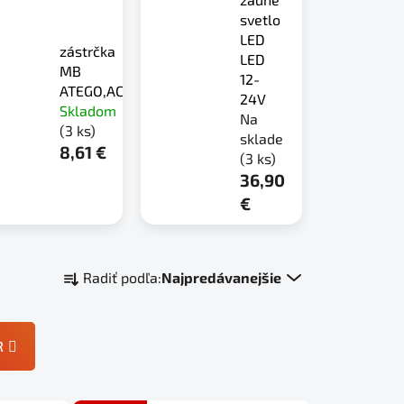
svetlo
LED
zástrčka
LED
MB
12-
ATEGO,ACTROS
24V
Skladom
Na
(3 ks)
sklade
8,61 €
(3 ks)
36,90
€
R
Radiť podľa:
Najpredávanejšie
a
d
e
R
n
i