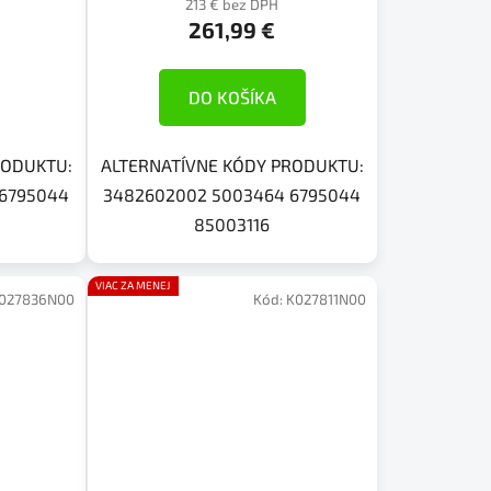
213 € bez DPH
261,99 €
DO KOŠÍKA
RODUKTU:
ALTERNATÍVNE KÓDY PRODUKTU:
 6795044
3482602002 5003464 6795044
85003116
VIAC ZA MENEJ
027836N00
Kód:
K027811N00