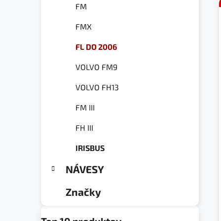
FM
FMX
FL DO 2006
VOLVO FM9
VOLVO FH13
FM III
FH III
IRISBUS
NÁVESY
Značky
Top 10 produktov