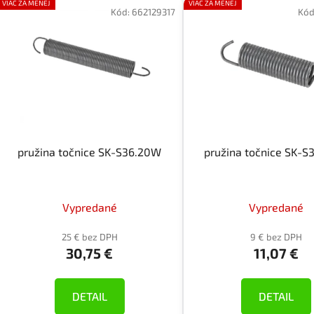
VIAC ZA MENEJ
VIAC ZA MENEJ
ý
Kód:
662129317
Kód
p
i
s
p
r
o
d
pružina točnice SK-S36.20W
pružina točnice SK-
u
k
t
Vypredané
Vypredané
o
v
25 € bez DPH
9 € bez DPH
30,75 €
11,07 €
DETAIL
DETAIL