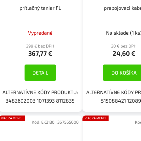
prítlačný tanier FL
prepojovaci kab
Vypredané
Na sklade
(1 ks
299 € bez DPH
20 € bez DPH
367,77 €
24,60 €
DETAIL
DO KOŠÍKA
ALTERNATÍVNE KÓDY PRODUKTU:
ALTERNATÍVNE KÓDY P
3482602003 1071393 8112835
515088421 1208
VIAC ZA MENEJ
VIAC ZA MENEJ
Kód:
EK3130 II367565000
Kó