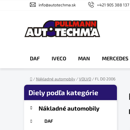
Prejsť
info@autotechma.sk
+421 905 388 137
na
obsah
DAF
IVECO
MAN
MERCEDES
/
Nákladné automobily
/
VOLVO
/
FL DO 2006
Domov
B
o
č
K
Preskočiť
Nákladné automobily
a
n
kategórie
t
ý
DAF
e
p
g