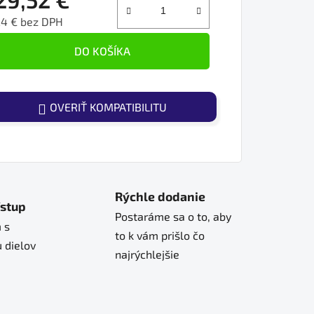
24 € bez DPH
ednotková cena:
DO KOŠÍKA
OVERIŤ KOMPATIBILITU
Rýchle dodanie
ístup
Postaráme sa o to, aby
 s
to k vám prišlo čo
 dielov
najrýchlejšie