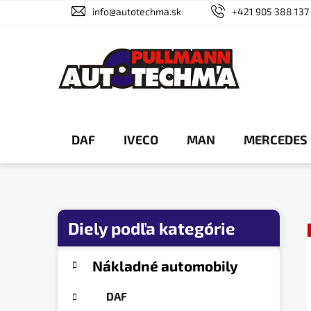
Prejsť
info@autotechma.sk
+421 905 388 137
na
obsah
DAF
IVECO
MAN
MERCEDES
B
o
č
K
Preskočiť
Nákladné automobily
a
n
kategórie
t
ý
DAF
e
p