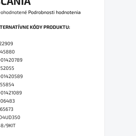
SCANIA
iemerné
ohodnotené
Podrobnosti hodnotenia
dnotenie
LTERNATÍVNE KÓDY PRODUKTU:
oduktu
22909
0
245880
001420789
052055
iezdičiek.
001420589
655854
01421089
006483
65673
104UD350
8/9KIT