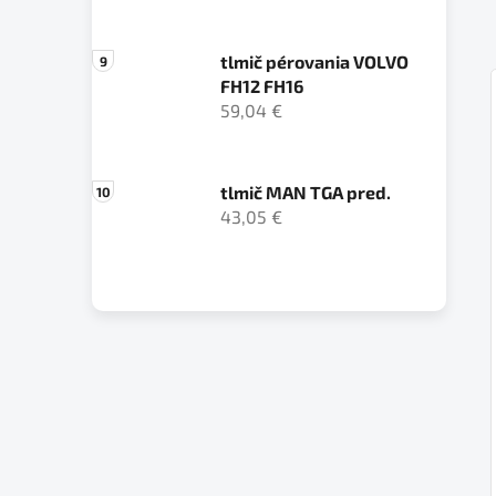
tlmič pérovania VOLVO
FH12 FH16
59,04 €
tlmič MAN TGA pred.
43,05 €