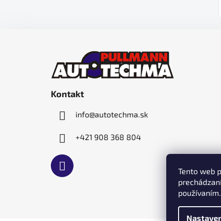
Z
á
p
ä
Kontakt
t
i
info
@
autotechma.sk
e
+421 908 368 804
Tento web p
prechádzaní
používaním.
Nastaven