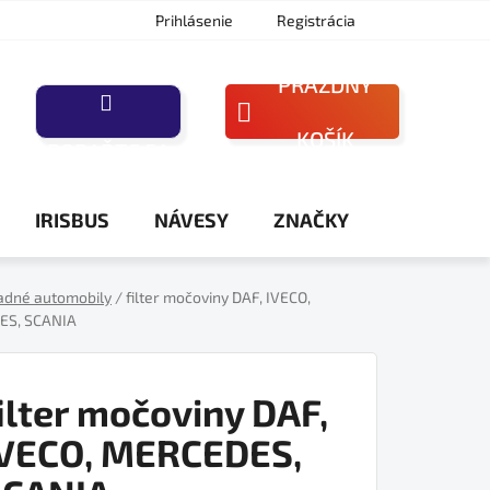
Prihlásenie
Registrácia
PRÁZDNY
NÁKUPNÝ
KOŠÍK
PORAĎTE SA
KOŠÍK
IRISBUS
NÁVESY
ZNAČKY
adné automobily
/
filter močoviny DAF, IVECO,
ES, SCANIA
ilter močoviny DAF,
IVECO, MERCEDES,