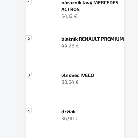
nárazník ľavý MERCEDES
ACTROS
54,12 €
blatník RENAULT PREMIUM
44,28 €
vlnovec IVECO
83,64 €
držiak
36,90 €