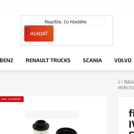
HĽADAŤ
 BENZ
RENAULT TRUCKS
SCANIA
VOLVO
/
Nákl
MERCED
Domov
VIAC ZA MENEJ
f