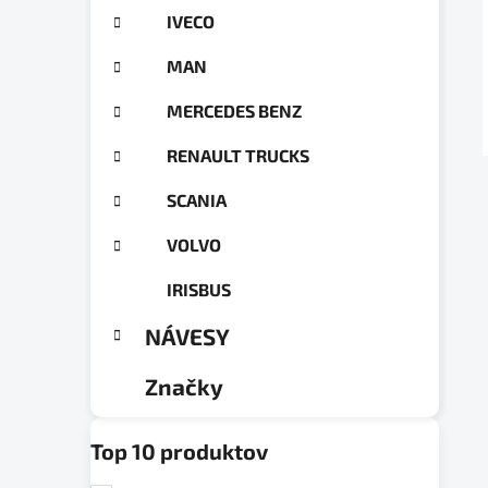
g
a
IVECO
ó
n
r
MAN
e
i
e
l
MERCEDES BENZ
RENAULT TRUCKS
SCANIA
VOLVO
IRISBUS
NÁVESY
Značky
Top 10 produktov