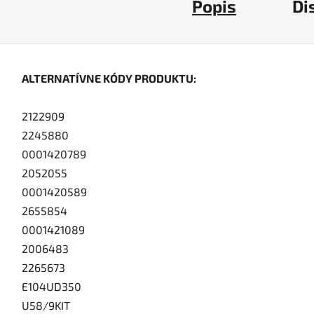
Popis
Di
ALTERNATÍVNE KÓDY PRODUKTU:
2122909
2245880
0001420789
2052055
0001420589
2655854
0001421089
2006483
2265673
E104UD350
U58/9KIT