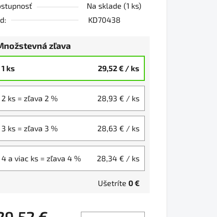
stupnosť
Na sklade
(1 ks)
d:
KD70438
Množstevná zľava
1 ks
29,52 €
/ ks
2 ks = zľava 2 %
28,93 €
/ ks
3 ks = zľava 3 %
28,63 €
/ ks
4 a viac ks = zľava 4 %
28,34 €
/ ks
Ušetríte
0 €
29,52 €