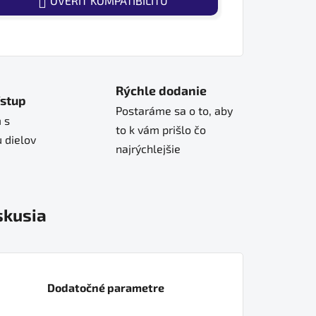
OVERIŤ KOMPATIBILITU
Rýchle dodanie
ístup
Postaráme sa o to, aby
 s
to k vám prišlo čo
 dielov
najrýchlejšie
skusia
Dodatočné parametre