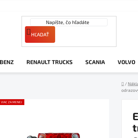
HĽADAŤ
 BENZ
RENAULT TRUCKS
SCANIA
VOLVO
/
Nákl
odrazov
Domov
VIAC ZA MENEJ
E
t