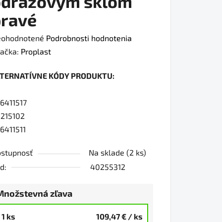
odrazovým sklom
pravé
iemerné
ohodnotené
Podrobnosti hodnotenia
dnotenie
ačka:
Proplast
oduktu
LTERNATÍVNE KÓDY PRODUKTU:
0
6411517
215102
6411511
iezdičiek.
stupnosť
Na sklade
(2 ks)
d:
40255312
Množstevná zľava
1 ks
109,47 €
/ ks