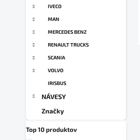
g
a
IVECO
ó
n
r
MAN
e
i
e
l
MERCEDES BENZ
RENAULT TRUCKS
SCANIA
VOLVO
IRISBUS
NÁVESY
Značky
Top 10 produktov