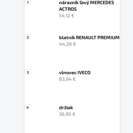
nárazník ľavý MERCEDES
ACTROS
54,12 €
blatník RENAULT PREMIUM
44,28 €
vlnovec IVECO
83,64 €
držiak
36,90 €