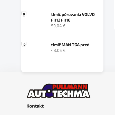
tlmič pérovania VOLVO
FH12 FH16
59,04 €
tlmič MAN TGA pred.
43,05 €
Z
á
p
ä
Kontakt
t
i