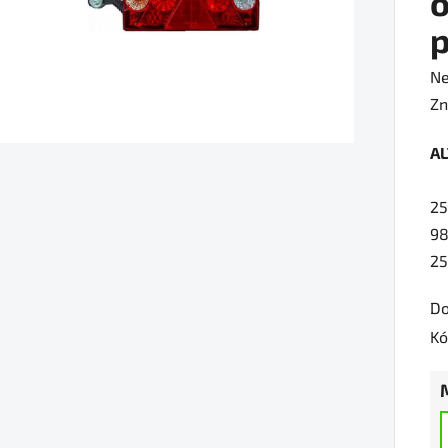
Pr
Ne
ho
Zn
pr
A
je
0,
25
z
98
5
25
hv
Do
Kó