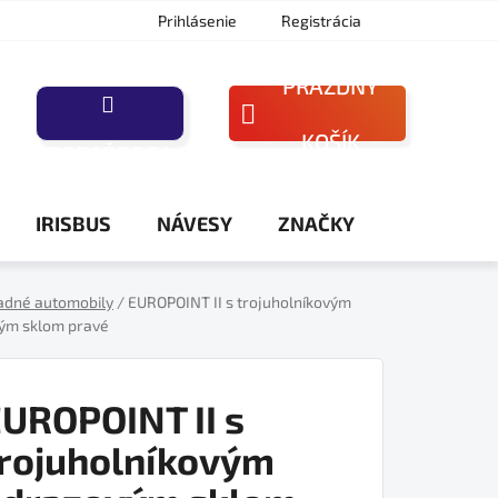
Prihlásenie
Registrácia
PRÁZDNY
NÁKUPNÝ
KOŠÍK
PORAĎTE SA
KOŠÍK
IRISBUS
NÁVESY
ZNAČKY
adné automobily
/
EUROPOINT II s trojuholníkovým
ým sklom pravé
UROPOINT II s
rojuholníkovým