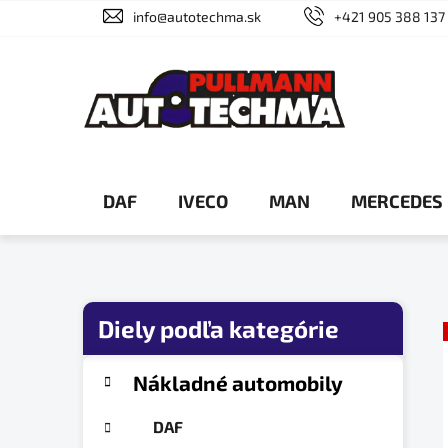
Prejsť
info@autotechma.sk
+421 905 388 137
na
obsah
DAF
IVECO
MAN
MERCEDES
B
o
č
K
Preskočiť
Nákladné automobily
a
n
kategórie
t
ý
DAF
e
p