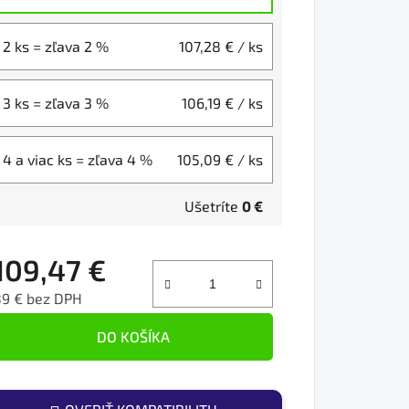
2 ks = zľava 2 %
107,28 €
/ ks
3 ks = zľava 3 %
106,19 €
/ ks
4 a viac ks = zľava 4 %
105,09 €
/ ks
Ušetríte
0 €
109,47 €
89 € bez DPH
ednotková cena:
DO KOŠÍKA