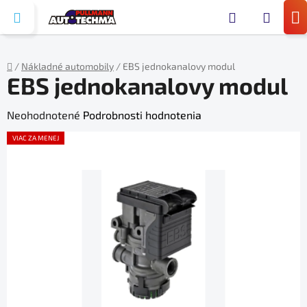
Prejsť
Hľada
na
N
obsah
KO
/
Nákladné automobily
/
EBS jednokanalovy modul
EBS jednokanalovy modul
Domov
Priemerné
Neohodnotené
Podrobnosti hodnotenia
hodnotenie
VIAC ZA MENEJ
produktu
je
0,0
z
5
hviezdičiek.