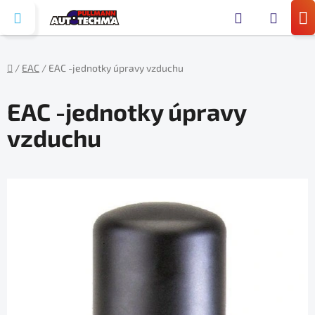
Prejsť
Hľada
na
N
obsah
KO
/
EAC
/
EAC -jednotky úpravy vzduchu
Domov
EAC -jednotky úpravy
vzduchu
V
ý
p
i
s
č
l
á