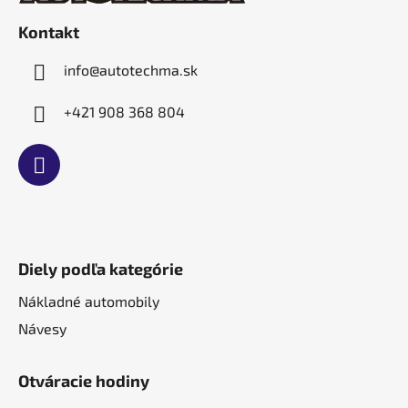
c
t
i
Kontakt
i
e
p
e
info
@
autotechma.sk
r
v
+421 908 368 804
k
y
v
ý
p
i
s
u
Diely podľa kategórie
Nákladné automobily
Návesy
Otváracie hodiny