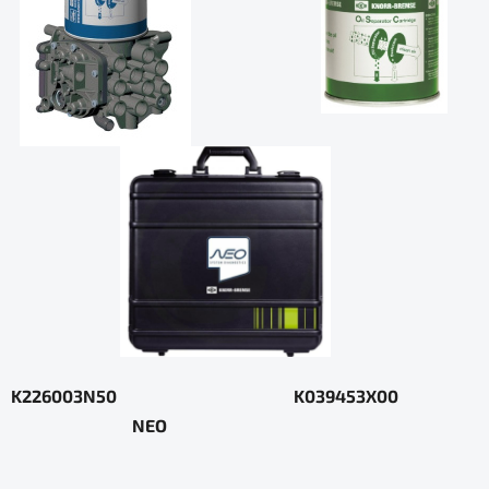
K226003N50
K039453X00
NEO