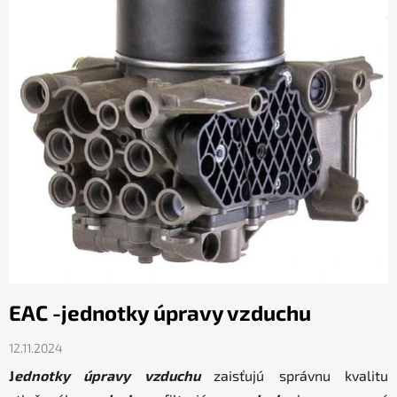
n
k
o
v
EAC -jednotky úpravy vzduchu
12.11.2024
J
ednotky úpravy vzduchu
zaisťujú správnu kvalitu