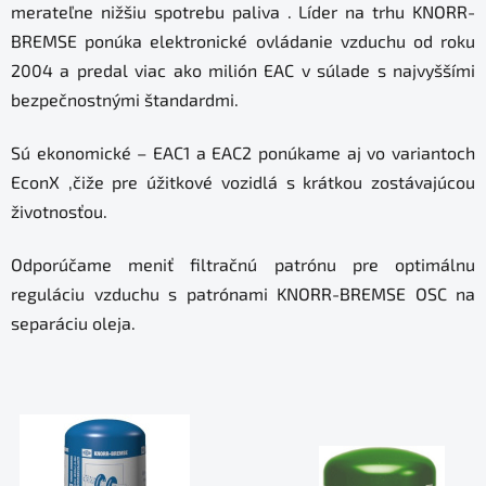
merateľne nižšiu spotrebu paliva . Líder na trhu KNORR-
BREMSE ponúka elektronické ovládanie vzduchu od roku
2004 a predal viac ako milión EAC v súlade s najvyššími
bezpečnostnými štandardmi.
Sú ekonomické – EAC1 a EAC2 ponúkame aj vo variantoch
EconX ,čiže pre úžitkové vozidlá s krátkou zostávajúcou
životnosťou.
Odporúčame meniť filtračnú patrónu pre optimálnu
reguláciu vzduchu s patrónami KNORR-BREMSE OSC na
separáciu oleja.