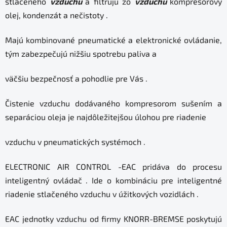
stlačeného
vzduchu
a filtrujú zo
vzduchu
kompresorový
olej, kondenzát a nečistoty
.
Majú kombinované pneumatické a elektronické ovládanie,
tým zabezpečujú nižšiu spotrebu paliva a
väčšiu bezpečnosť a pohodlie pre Vás .
Čistenie vzduchu dodávaného kompresorom sušením a
separáciou oleja je najdôležitejšou úlohou pre riadenie
vzduchu v pneumatických systémoch .
ELECTRONIC AIR CONTROL -EAC pridáva do procesu
inteligentný
ovládač . Ide o kombináciu pre inteligentné
riadenie stlačeného vzduchu v úžitkových vozidlách .
EAC jednotky vzduchu od firmy KNORR-BREMSE poskytujú