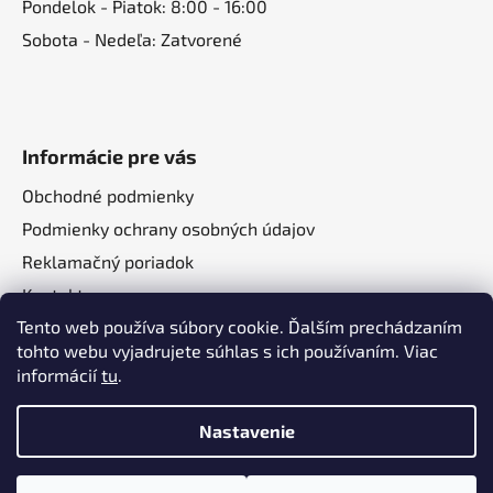
Pondelok - Piatok: 8:00 - 16:00
Sobota - Nedeľa: Zatvorené
Informácie pre vás
Obchodné podmienky
Podmienky ochrany osobných údajov
Reklamačný poriadok
Kontakt
Tento web používa súbory cookie. Ďalším prechádzaním
O nás
tohto webu vyjadrujete súhlas s ich používaním. Viac
informácií
tu
.
Nastavenie
Vytvoril Shoptet
a
Adatelier