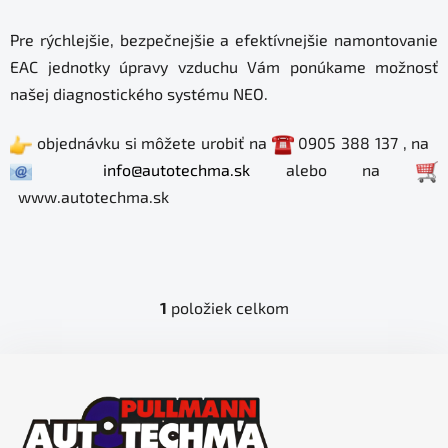
Pre rýchlejšie, bezpečnejšie a efektívnejšie namontovanie
EAC jednotky úpravy vzduchu Vám ponúkame možnosť
našej diagnostického systému NEO.
objednávku si môžete urobiť na
0905 388 137 , na
info@autotechma.sk
alebo na
www.autotechma.sk
1
položiek celkom
O
v
l
Z
á
á
d
p
a
ä