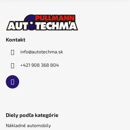
Z
á
p
ä
t
Kontakt
i
e
info
@
autotechma.sk
+421 908 368 804
Diely podľa kategórie
Nákladné automobily