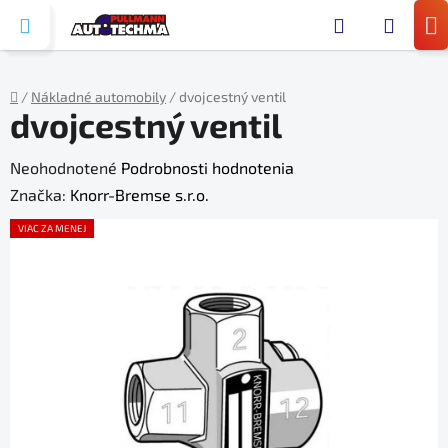
Prejsť
Hľada
na
N
obsah
KO
/
Nákladné automobily
/
dvojcestný ventil
dvojcestný ventil
Domov
Priemerné
Neohodnotené
Podrobnosti hodnotenia
hodnotenie
Značka:
Knorr-Bremse s.r.o.
produktu
VIAC ZA MENEJ
je
0,0
z
5
hviezdičiek.