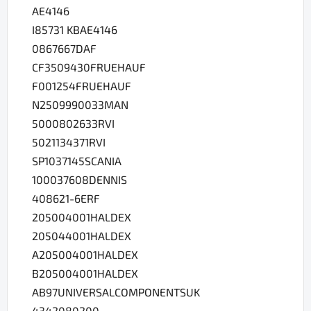
AE4146
I85731 KBAE4146
0867667DAF
CF3509430FRUEHAUF
F001254FRUEHAUF
N2509990033MAN
5000802633RVI
5021134371RVI
SP1037145SCANIA
100037608DENNIS
408621-6ERF
205004001HALDEX
205044001HALDEX
A205004001HALDEX
B205004001HALDEX
AB97UNIVERSALCOMPONENTSUK
4342080200