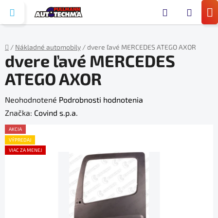
Prejsť
Hľada
na
N
obsah
KO
/
Nákladné automobily
/
dvere ľavé MERCEDES ATEGO AXOR
dvere ľavé MERCEDES
Domov
ATEGO AXOR
Priemerné
Neohodnotené
Podrobnosti hodnotenia
hodnotenie
Značka:
Covind s.p.a.
produktu
AKCIA
je
VÝPREDAJ
VIAC ZA MENEJ
0,0
z
5
hviezdičiek.