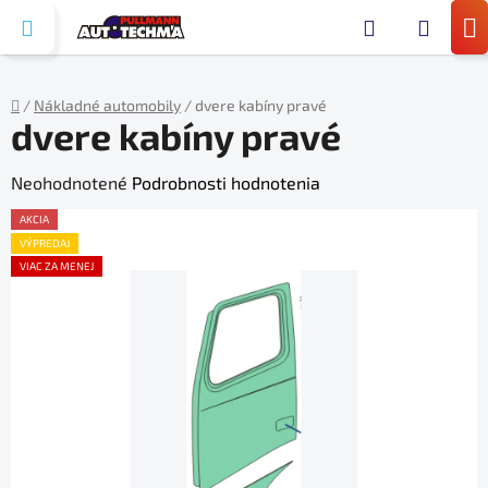
Prejsť
Hľada
na
N
obsah
KO
/
Nákladné automobily
/
dvere kabíny pravé
dvere kabíny pravé
Domov
Priemerné
Neohodnotené
Podrobnosti hodnotenia
hodnotenie
AKCIA
produktu
VÝPREDAJ
VIAC ZA MENEJ
je
0,0
z
5
hviezdičiek.