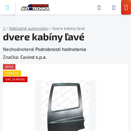
Prejsť
Hľada
na
N
obsah
KO
/
Nákladné automobily
/
dvere kabíny ľavé
dvere kabíny ľavé
Domov
Priemerné
Neohodnotené
Podrobnosti hodnotenia
hodnotenie
Značka:
Covind s.p.a.
produktu
AKCIA
je
VÝPREDAJ
VIAC ZA MENEJ
0,0
z
5
hviezdičiek.