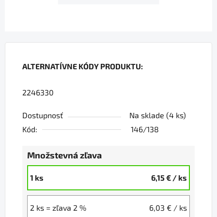
ALTERNATÍVNE KÓDY PRODUKTU:
2246330
Dostupnosť
Na sklade
(4 ks)
Kód:
146/138
Množstevná zľava
1 ks
6,15 €
/ ks
2 ks = zľava 2 %
6,03 €
/ ks