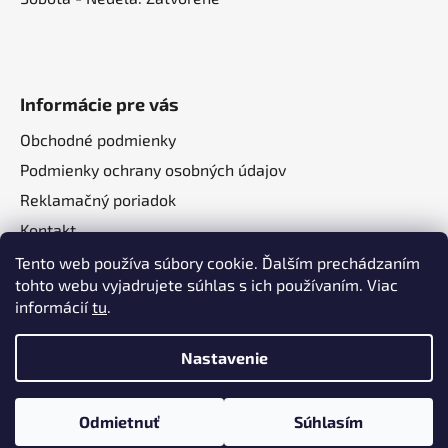
Informácie pre vás
Obchodné podmienky
Podmienky ochrany osobných údajov
Reklamačný poriadok
Kontakt
O nás
Tento web používa súbory cookie. Ďalším prechádzaním
tohto webu vyjadrujete súhlas s ich používaním. Viac
informácií
tu
.
Nastavenie
Vytvoril Shoptet
a
Adatelier
Odmietnuť
Súhlasím
Copyright 2026
Autotechma.sk
. Všetky práva