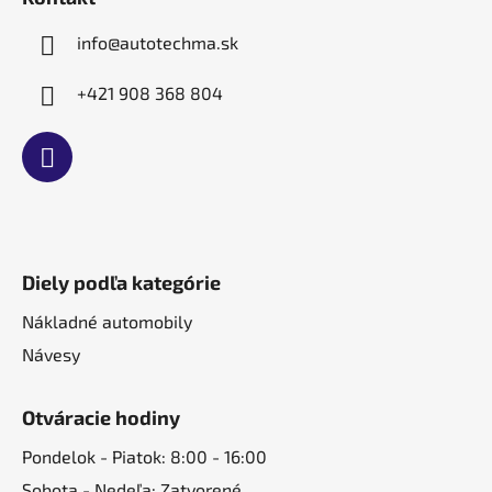
i
e
info
@
autotechma.sk
+421 908 368 804
Diely podľa kategórie
Nákladné automobily
Návesy
Otváracie hodiny
Pondelok - Piatok: 8:00 - 16:00
Sobota - Nedeľa: Zatvorené