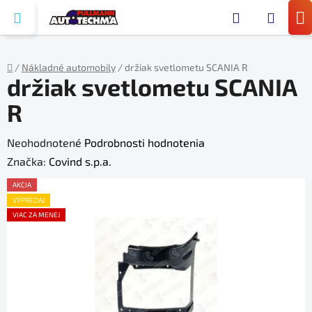
Prejsť
Hľada
na
N
obsah
KO
/
Nákladné automobily
/
držiak svetlometu SCANIA R
držiak svetlometu SCANIA
Domov
R
Priemerné
Neohodnotené
Podrobnosti hodnotenia
hodnotenie
Značka:
Covind s.p.a.
produktu
AKCIA
je
VÝPREDAJ
VIAC ZA MENEJ
0,0
z
5
hviezdičiek.