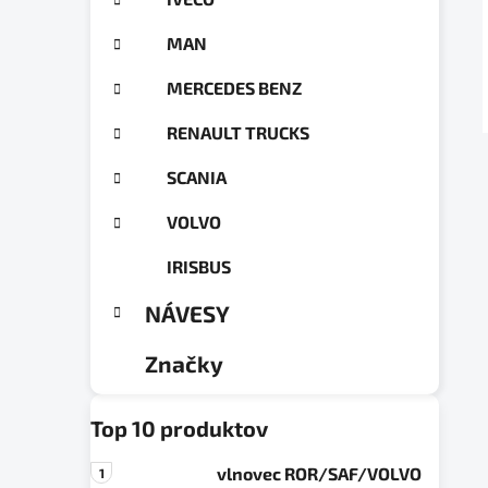
a
ó
n
r
MAN
e
i
e
l
MERCEDES BENZ
RENAULT TRUCKS
SCANIA
VOLVO
IRISBUS
NÁVESY
Značky
Top 10 produktov
vlnovec ROR/SAF/VOLVO