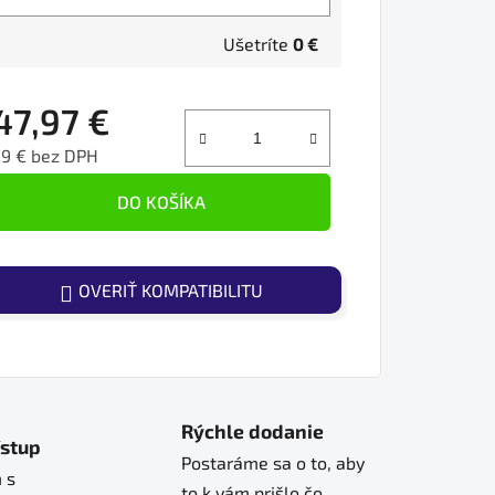
Ušetríte
0 €
47,97 €
39 € bez DPH
ednotková cena:
DO KOŠÍKA
OVERIŤ KOMPATIBILITU
Rýchle dodanie
ístup
Postaráme sa o to, aby
 s
to k vám prišlo čo