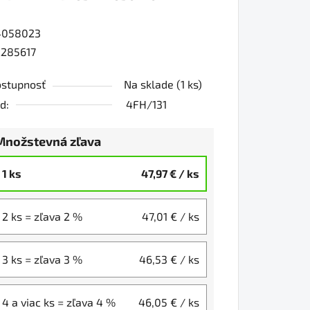
4058023
0
285617
stupnosť
Na sklade
(1 ks)
iezdičiek.
d:
4FH/131
Množstevná zľava
1 ks
47,97 €
/ ks
2 ks = zľava 2 %
47,01 €
/ ks
3 ks = zľava 3 %
46,53 €
/ ks
4 a viac ks = zľava 4 %
46,05 €
/ ks