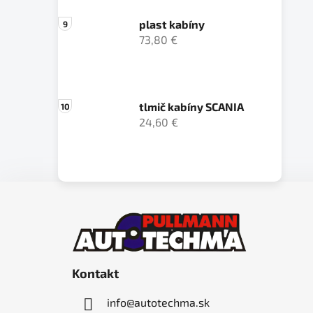
plast kabíny
73,80 €
tlmič kabíny SCANIA
24,60 €
Z
á
p
ä
Kontakt
t
i
info
@
autotechma.sk