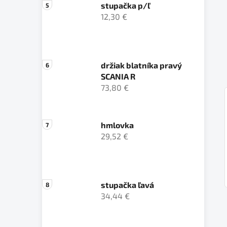
stupačka p/ľ
12,30 €
držiak blatníka pravý
SCANIA R
73,80 €
hmlovka
29,52 €
stupačka ľavá
34,44 €