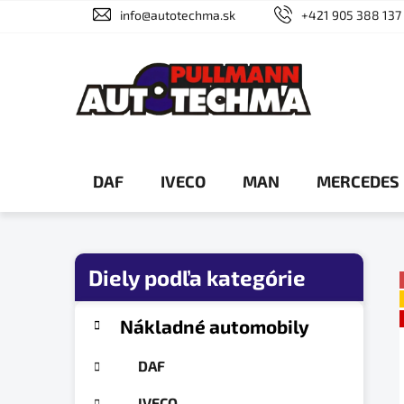
Prejsť
info@autotechma.sk
+421 905 388 137
na
obsah
DAF
IVECO
MAN
MERCEDES
B
o
č
K
Preskočiť
Nákladné automobily
a
n
kategórie
t
ý
DAF
e
p
g
IVECO