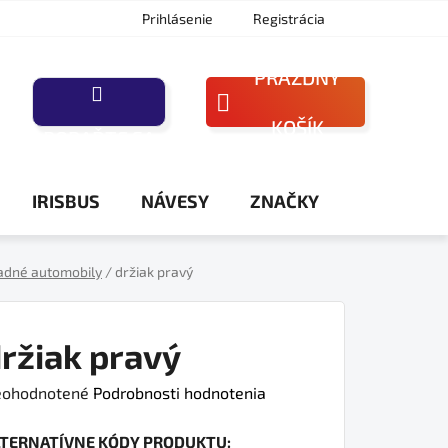
Prihlásenie
Registrácia
PRÁZDNY
NÁKUPNÝ
KOŠÍK
PORAĎTE SA
KOŠÍK
IRISBUS
NÁVESY
ZNAČKY
adné automobily
/
držiak pravý
ržiak pravý
iemerné
ohodnotené
Podrobnosti hodnotenia
dnotenie
LTERNATÍVNE KÓDY PRODUKTU:
oduktu