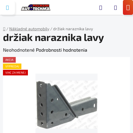
Prejsť
Hľada
na
N
obsah
KO
/
Nákladné automobily
/
držiak naraznika lavy
držiak naraznika lavy
Domov
Priemerné
Neohodnotené
Podrobnosti hodnotenia
hodnotenie
AKCIA
produktu
VÝPREDAJ
VIAC ZA MENEJ
je
0,0
z
5
hviezdičiek.