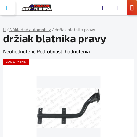
Prejsť
Hľada
na
N
obsah
KO
/
Nákladné automobily
/
držiak blatnika pravy
držiak blatnika pravy
Domov
Priemerné
Neohodnotené
Podrobnosti hodnotenia
hodnotenie
VIAC ZA MENEJ
produktu
je
0,0
z
5
hviezdičiek.