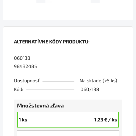
ALTERNATÍVNE KÓDY PRODUKTU:
060138
98432485
Dostupnosť
Na sklade
(>5 ks)
Kód:
060/138
Množstevná zľava
1 ks
1,23 €
/ ks