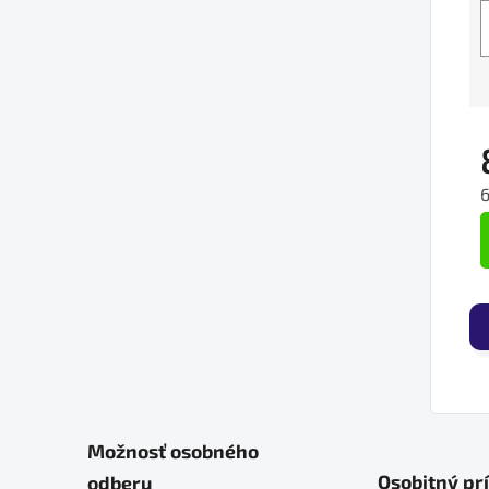
J
Možnosť osobného
Osobitný pr
odberu