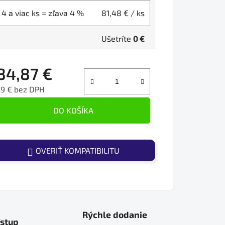
4 a viac ks = zľava 4 %
81,48 €
/ ks
Ušetríte
0 €
84,87 €
69 € bez DPH
ednotková cena:
DO KOŠÍKA
OVERIŤ KOMPATIBILITU
Rýchle dodanie
ístup