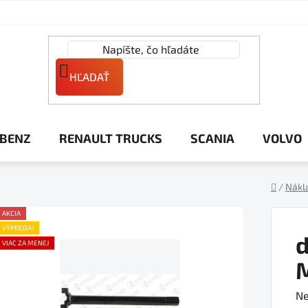
HĽADAŤ
 BENZ
RENAULT TRUCKS
SCANIA
VOLVO
/
Nákl
Domov
AKCIA
VÝPREDAJ
d
VIAC ZA MENEJ
Pr
Ne