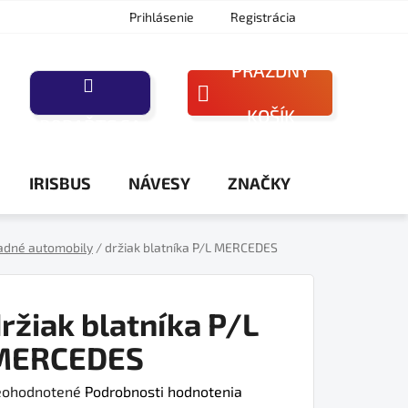
Prihlásenie
Registrácia
PRÁZDNY
NÁKUPNÝ
KOŠÍK
PORAĎTE SA
KOŠÍK
IRISBUS
NÁVESY
ZNAČKY
adné automobily
/
držiak blatníka P/L MERCEDES
ržiak blatníka P/L
MERCEDES
iemerné
ohodnotené
Podrobnosti hodnotenia