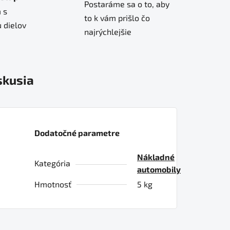
Postaráme sa o to, aby
 s
to k vám prišlo čo
 dielov
najrýchlejšie
skusia
Dodatočné parametre
Nákladné
Kategória
automobily
Hmotnosť
5 kg