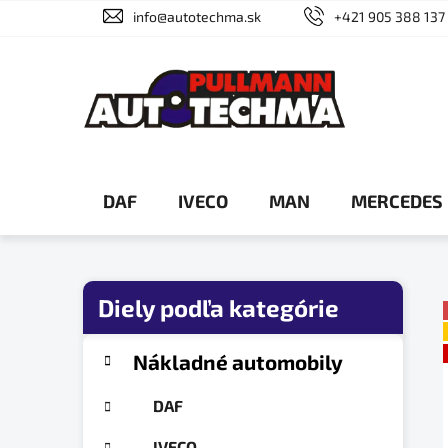
Prejsť
info@autotechma.sk
+421 905 388 137
na
obsah
DAF
IVECO
MAN
MERCEDES
B
o
č
K
Preskočiť
Nákladné automobily
a
n
kategórie
t
ý
DAF
e
p
g
IVECO