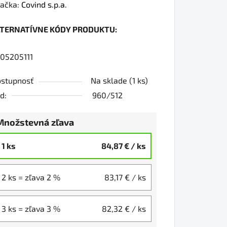
dnotenie
ačka:
Covind s.p.a.
oduktu
LTERNATÍVNE KÓDY PRODUKTU:
0
05205111
stupnosť
Na sklade
(1 ks)
iezdičiek.
d:
960/512
Množstevná zľava
1 ks
84,87 €
/ ks
2 ks = zľava 2 %
83,17 €
/ ks
3 ks = zľava 3 %
82,32 €
/ ks