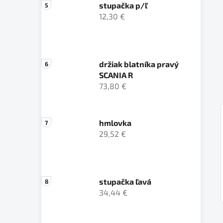
stupačka p/ľ
12,30 €
držiak blatníka pravý
SCANIA R
73,80 €
hmlovka
29,52 €
stupačka ľavá
34,44 €