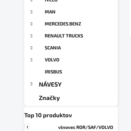
a
ó
n
r
MAN
e
i
e
l
MERCEDES BENZ
RENAULT TRUCKS
SCANIA
VOLVO
IRISBUS
NÁVESY
Značky
Top 10 produktov
vlnovec ROR/SAF/VOLVO