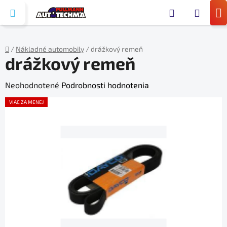
Prejsť
Hľada
na
N
obsah
KO
/
Nákladné automobily
/
drážkový remeň
drážkový remeň
Domov
Priemerné
Neohodnotené
Podrobnosti hodnotenia
hodnotenie
VIAC ZA MENEJ
produktu
je
0,0
z
5
hviezdičiek.