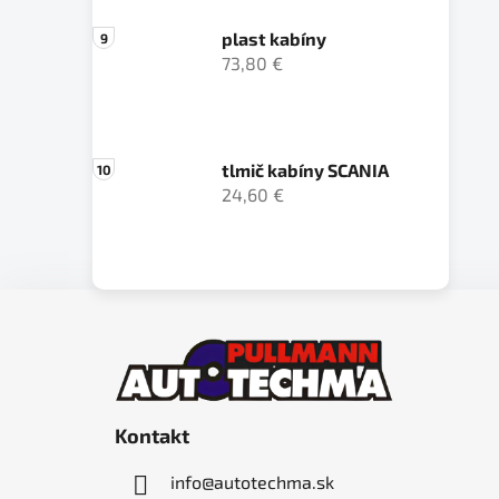
plast kabíny
73,80 €
tlmič kabíny SCANIA
24,60 €
Z
á
p
ä
Kontakt
t
i
info
@
autotechma.sk