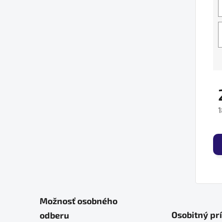
1
J
Možnosť osobného
Osobitný pr
odberu