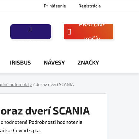
Prihlásenie
Registrácia
PRÁZDNY
NÁKUPNÝ
KOŠÍK
PORAĎTE SA
KOŠÍK
IRISBUS
NÁVESY
ZNAČKY
adné automobily
/
doraz dverí SCANIA
oraz dverí SCANIA
iemerné
ohodnotené
Podrobnosti hodnotenia
dnotenie
ačka:
Covind s.p.a.
oduktu