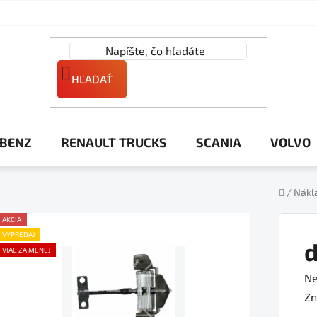
HĽADAŤ
 BENZ
RENAULT TRUCKS
SCANIA
VOLVO
/
Nákl
Domov
AKCIA
VÝPREDAJ
d
VIAC ZA MENEJ
Pr
Ne
ho
Zn
pr