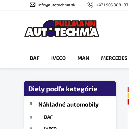
Prejsť
info@autotechma.sk
+421 905 388 137
na
obsah
DAF
IVECO
MAN
MERCEDES
B
o
č
K
Preskočiť
Nákladné automobily
a
n
kategórie
t
ý
DAF
e
p
g
IVECO