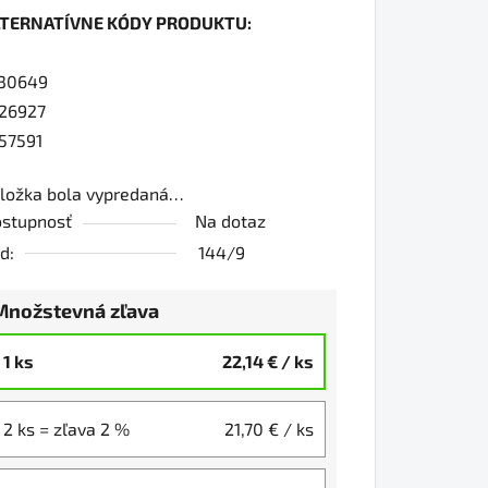
LTERNATÍVNE KÓDY PRODUKTU:
0
30649
26927
57591
iezdičiek.
ložka bola vypredaná…
stupnosť
Na dotaz
d:
144/9
Množstevná zľava
1 ks
22,14 €
/ ks
2 ks = zľava 2 %
21,70 €
/ ks