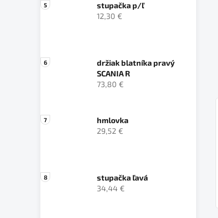
stupačka p/ľ
12,30 €
držiak blatníka pravý
SCANIA R
73,80 €
hmlovka
29,52 €
stupačka ľavá
34,44 €