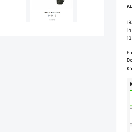
A
je
0,
19
z
14
5
18
hv
Po
Do
Kó