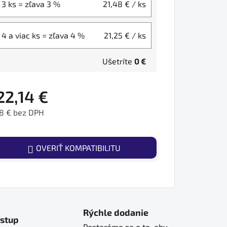
3 ks = zľava 3 %
21,48 €
/ ks
4 a viac ks = zľava 4 %
21,25 €
/ ks
Ušetríte
0 €
22,14 €
8 € bez DPH
ednotková cena:
OVERIŤ KOMPATIBILITU
Rýchle dodanie
ístup
Postaráme sa o to, aby