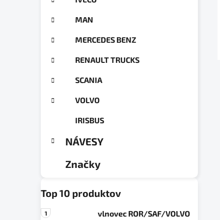
a
ó
n
r
MAN
e
i
e
l
MERCEDES BENZ
RENAULT TRUCKS
SCANIA
VOLVO
IRISBUS
NÁVESY
Značky
Top 10 produktov
vlnovec ROR/SAF/VOLVO