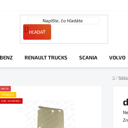
HĽADAŤ
 BENZ
RENAULT TRUCKS
SCANIA
VOLVO
/
Nákl
Domov
AKCIA
VÝPREDAJ
d
VIAC ZA MENEJ
Pr
Ne
ho
Zn
pr