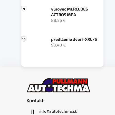
vlnovec MERCEDES
ACTROS MP4
88,56 €
predlženie dverí=XXL/5
98,40 €
Z
á
p
ä
Kontakt
t
i
info
@
autotechma.sk