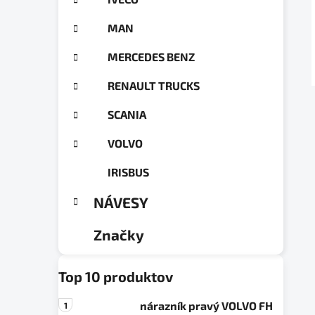
a
ó
n
r
MAN
e
i
e
l
MERCEDES BENZ
RENAULT TRUCKS
SCANIA
VOLVO
IRISBUS
NÁVESY
Značky
Top 10 produktov
nárazník pravý VOLVO FH