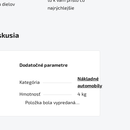
 dielov
najrýchlejšie
skusia
Dodatočné parametre
Nákladné
Kategória
automobily
Hmotnosť
4 kg
Položka bola vypredaná…