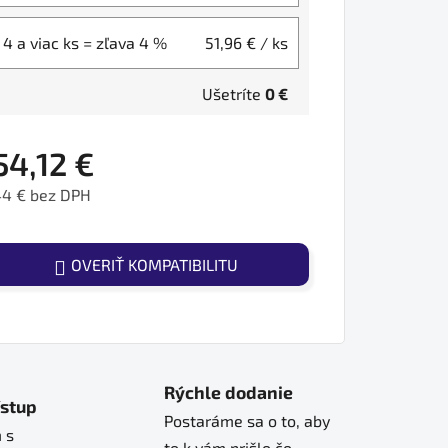
4 a viac ks = zľava 4 %
51,96 €
/ ks
Ušetríte
0 €
54,12 €
44 € bez DPH
ednotková cena:
OVERIŤ KOMPATIBILITU
Rýchle dodanie
ístup
Postaráme sa o to, aby
 s
to k vám prišlo čo