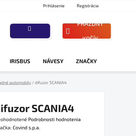
Prihlásenie
Registrácia
PRÁZDNY
NÁKUPNÝ
KOŠÍK
PORAĎTE SA
KOŠÍK
IRISBUS
NÁVESY
ZNAČKY
adné automobily
/
difuzor SCANIA4
ifuzor SCANIA4
iemerné
ohodnotené
Podrobnosti hodnotenia
dnotenie
ačka:
Covind s.p.a.
oduktu