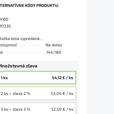
LTERNATÍVNE KÓDY PRODUKTU:
0
4160
70330
iezdičiek.
ložka bola vypredaná…
stupnosť
Na dotaz
d:
144/160
Množstevná zľava
1 ks
54,12 €
/ ks
2 ks = zľava 2 %
53,04 €
/ ks
3 ks = zľava 3 %
52,50 €
/ ks