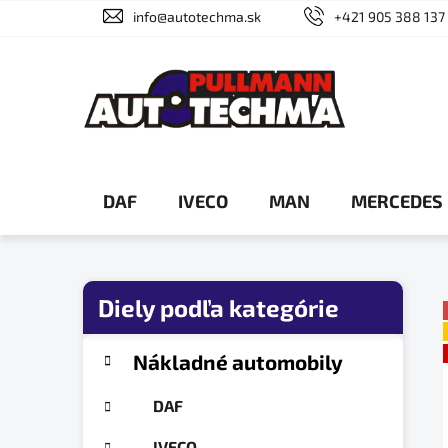
Prejsť
info@autotechma.sk
+421 905 388 137
na
obsah
DAF
IVECO
MAN
MERCEDES
B
o
č
K
Preskočiť
Nákladné automobily
a
n
kategórie
t
ý
DAF
e
p
g
IVECO