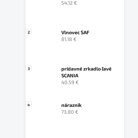
54,12 €
Vlnovec SAF
81,18 €
prídavné zrkadlo ľavé
SCANIA
40,59 €
nárazník
73,80 €