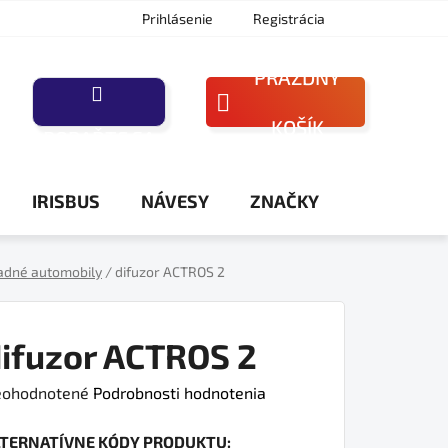
Prihlásenie
Registrácia
PRÁZDNY
NÁKUPNÝ
KOŠÍK
PORAĎTE SA
KOŠÍK
IRISBUS
NÁVESY
ZNAČKY
adné automobily
/
difuzor ACTROS 2
ifuzor ACTROS 2
iemerné
ohodnotené
Podrobnosti hodnotenia
dnotenie
LTERNATÍVNE KÓDY PRODUKTU:
oduktu