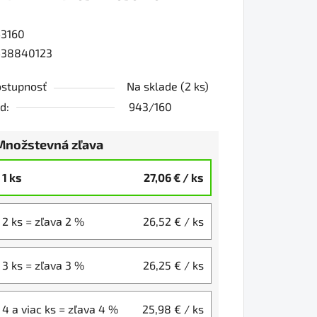
3160
0
438840123
stupnosť
Na sklade
(2 ks)
iezdičiek.
d:
943/160
Množstevná zľava
1 ks
27,06 €
/ ks
2 ks = zľava 2 %
26,52 €
/ ks
3 ks = zľava 3 %
26,25 €
/ ks
4 a viac ks = zľava 4 %
25,98 €
/ ks