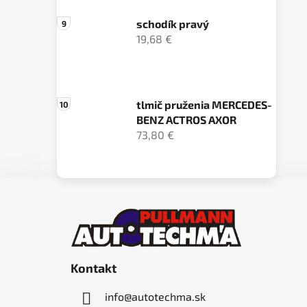
schodík pravý
19,68 €
tlmič pruženia MERCEDES-
BENZ ACTROS AXOR
73,80 €
Z
á
p
ä
Kontakt
t
i
info
@
autotechma.sk