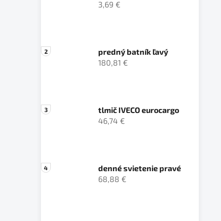
3,69 €
predný batník ľavý
180,81 €
tlmič IVECO eurocargo
46,74 €
denné svietenie pravé
68,88 €