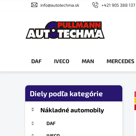
Prejsť
info@autotechma.sk
+421 905 388 137
na
obsah
DAF
IVECO
MAN
MERCEDES
B
o
č
K
Preskočiť
Nákladné automobily
a
n
kategórie
t
ý
DAF
e
p
g
IVECO