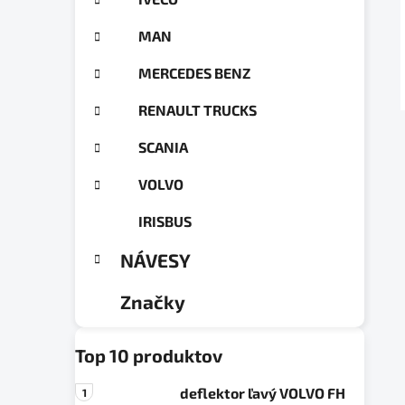
a
ó
n
r
MAN
e
i
e
l
MERCEDES BENZ
RENAULT TRUCKS
SCANIA
VOLVO
IRISBUS
NÁVESY
Značky
Top 10 produktov
deflektor ľavý VOLVO FH