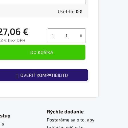
Ušetríte
0 €
27,06 €
22 € bez DPH
ednotková cena:
DO KOŠÍKA
OVERIŤ KOMPATIBILITU
Rýchle dodanie
ístup
Postaráme sa o to, aby
 s
to k vám prišlo čo