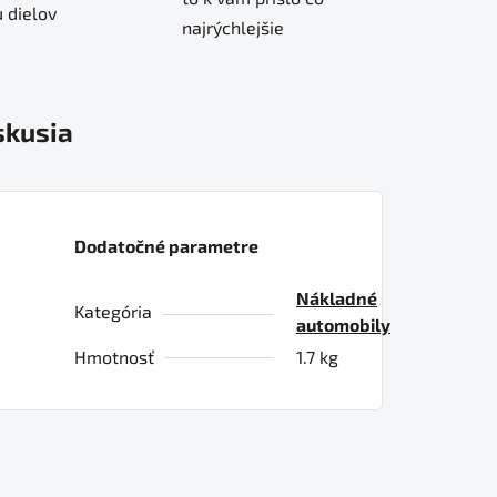
 dielov
najrýchlejšie
skusia
Dodatočné parametre
Nákladné
Kategória
automobily
Hmotnosť
1.7 kg