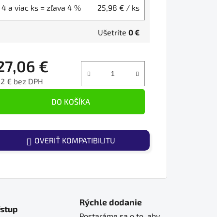
4 a viac ks = zľava 4 %
25,98 €
/ ks
Ušetríte
0 €
27,06 €
22 € bez DPH
ednotková cena:
DO KOŠÍKA
OVERIŤ KOMPATIBILITU
Rýchle dodanie
ístup
Postaráme sa o to, aby