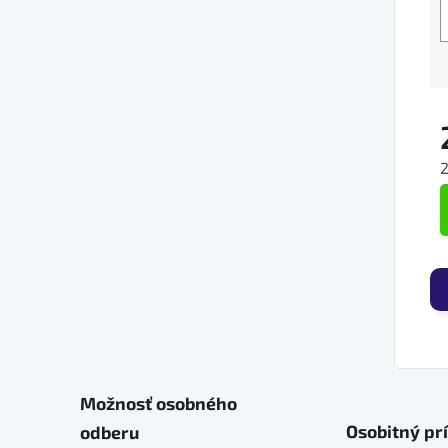
J
Možnosť osobného
Osobitný pr
odberu