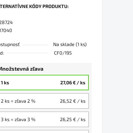
LTERNATÍVNE KÓDY PRODUKTU:
0
28724
17040
iezdičiek.
stupnosť
Na sklade
(1 ks)
d:
CF0/195
Množstevná zľava
1 ks
27,06 €
/ ks
2 ks = zľava 2 %
26,52 €
/ ks
3 ks = zľava 3 %
26,25 €
/ ks