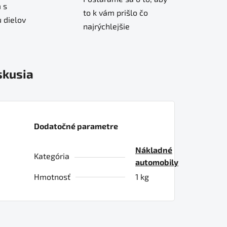
 s
to k vám prišlo čo
 dielov
najrýchlejšie
skusia
Dodatočné parametre
Nákladné
Kategória
automobily
Hmotnosť
1 kg