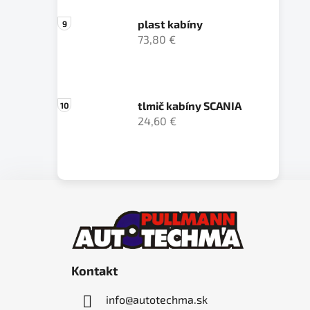
plast kabíny
73,80 €
tlmič kabíny SCANIA
24,60 €
Z
á
p
ä
Kontakt
t
i
info
@
autotechma.sk