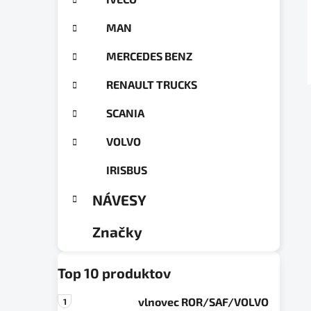
a
ó
n
r
MAN
e
i
e
l
MERCEDES BENZ
RENAULT TRUCKS
SCANIA
VOLVO
IRISBUS
NÁVESY
Značky
Top 10 produktov
vlnovec ROR/SAF/VOLVO