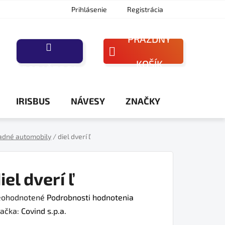
Prihlásenie
Registrácia
PRÁZDNY
NÁKUPNÝ
KOŠÍK
PORAĎTE SA
KOŠÍK
IRISBUS
NÁVESY
ZNAČKY
adné automobily
/
diel dverí ľ
iel dverí ľ
iemerné
ohodnotené
Podrobnosti hodnotenia
dnotenie
ačka:
Covind s.p.a.
oduktu