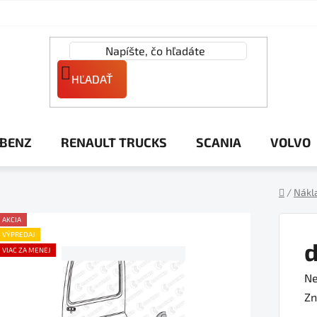
HĽADAŤ
 BENZ
RENAULT TRUCKS
SCANIA
VOLVO
/
Nákl
Domov
AKCIA
VÝPREDAJ
d
VIAC ZA MENEJ
Pr
Ne
ho
Zn
pr