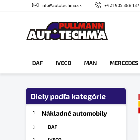
Prejsť
info@autotechma.sk
+421 905 388 137
na
obsah
DAF
IVECO
MAN
MERCEDES
B
o
č
K
Preskočiť
Nákladné automobily
a
n
kategórie
t
ý
DAF
e
p
g
IVECO