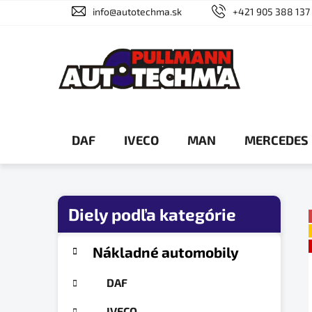
Prejsť
info@autotechma.sk
+421 905 388 137
na
obsah
DAF
IVECO
MAN
MERCEDES
B
o
č
K
Preskočiť
Nákladné automobily
a
n
kategórie
t
ý
DAF
e
p
g
IVECO