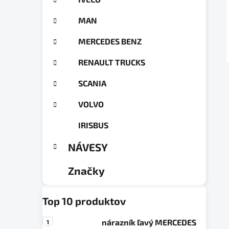
a
ó
n
r
MAN
e
i
e
l
MERCEDES BENZ
RENAULT TRUCKS
SCANIA
VOLVO
IRISBUS
NÁVESY
Značky
Top 10 produktov
nárazník ľavý MERCEDES