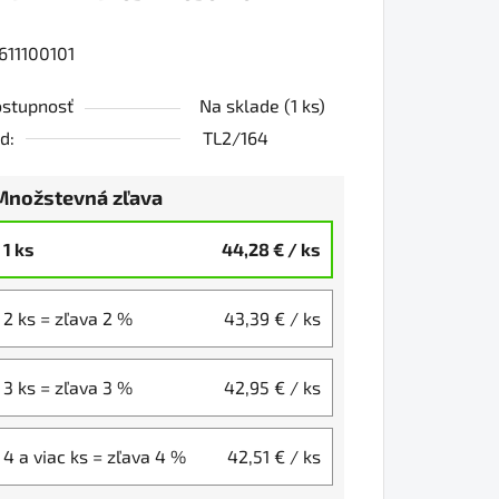
611100101
0
stupnosť
Na sklade
(1 ks)
d:
TL2/164
iezdičiek.
Množstevná zľava
1 ks
44,28 €
/ ks
2 ks = zľava 2 %
43,39 €
/ ks
3 ks = zľava 3 %
42,95 €
/ ks
4 a viac ks = zľava 4 %
42,51 €
/ ks