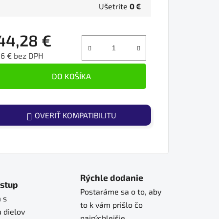
Ušetríte
0 €
44,28 €
36 € bez DPH
ednotková cena:
DO KOŠÍKA
OVERIŤ KOMPATIBILITU
Rýchle dodanie
ístup
Postaráme sa o to, aby
 s
to k vám prišlo čo
 dielov
najrýchlejšie