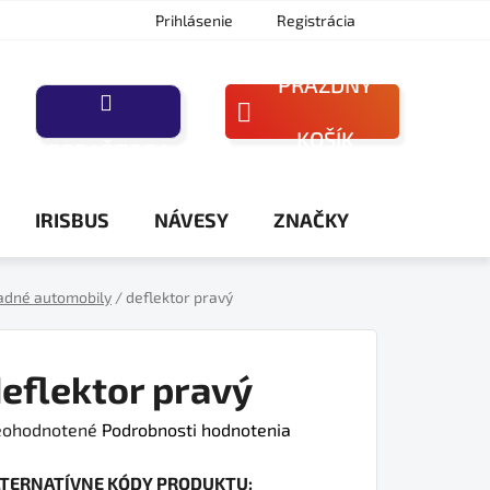
Prihlásenie
Registrácia
PRÁZDNY
NÁKUPNÝ
KOŠÍK
PORAĎTE SA
KOŠÍK
IRISBUS
NÁVESY
ZNAČKY
adné automobily
/
deflektor pravý
eflektor pravý
iemerné
ohodnotené
Podrobnosti hodnotenia
dnotenie
LTERNATÍVNE KÓDY PRODUKTU:
oduktu