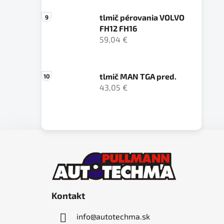
tlmič pérovania VOLVO
FH12 FH16
59,04 €
tlmič MAN TGA pred.
43,05 €
Z
á
p
ä
Kontakt
t
i
info
@
autotechma.sk