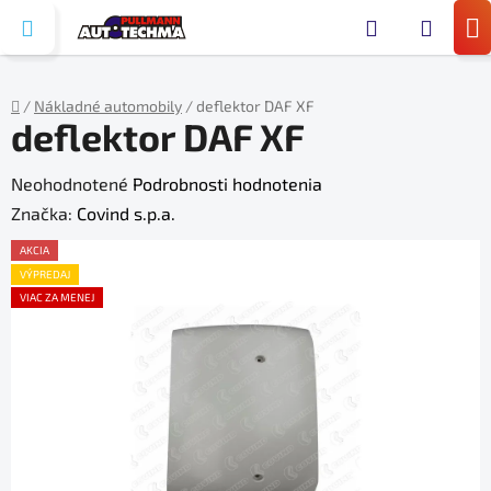
Prejsť
Hľada
na
N
obsah
KO
/
Nákladné automobily
/
deflektor DAF XF
deflektor DAF XF
Domov
Priemerné
Neohodnotené
Podrobnosti hodnotenia
hodnotenie
Značka:
Covind s.p.a.
produktu
AKCIA
je
VÝPREDAJ
VIAC ZA MENEJ
0,0
z
5
hviezdičiek.