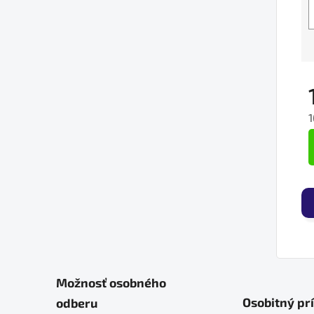
1
J
Možnosť osobného
Osobitný pr
odberu