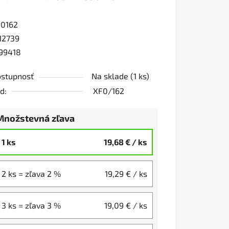
0162
0
12739
99418
iezdičiek.
stupnosť
Na sklade
(1 ks)
d:
XF0/162
Množstevná zľava
1 ks
19,68 €
/ ks
2 ks = zľava 2 %
19,29 €
/ ks
3 ks = zľava 3 %
19,09 €
/ ks