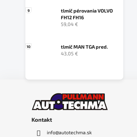
tlmič pérovania VOLVO
FH12 FH16
59,04 €
tlmič MAN TGA pred.
43,05 €
Z
á
p
ä
Kontakt
t
i
info
@
autotechma.sk