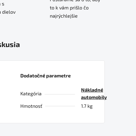
 s
to k vám prišlo čo
 dielov
najrýchlejšie
skusia
Dodatočné parametre
Nákladné
Kategória
automobily
Hmotnosť
1.7 kg