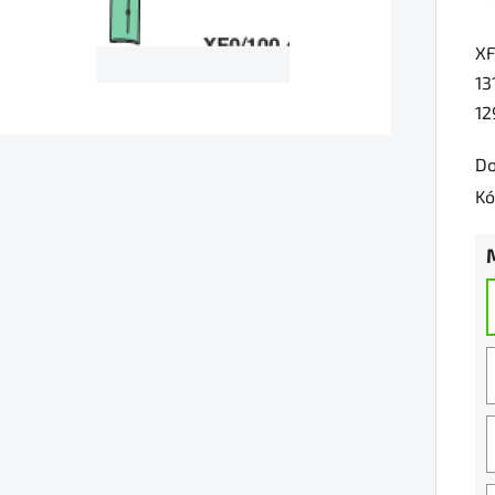
je
XF
0,
13
z
12
5
hv
Do
Kó