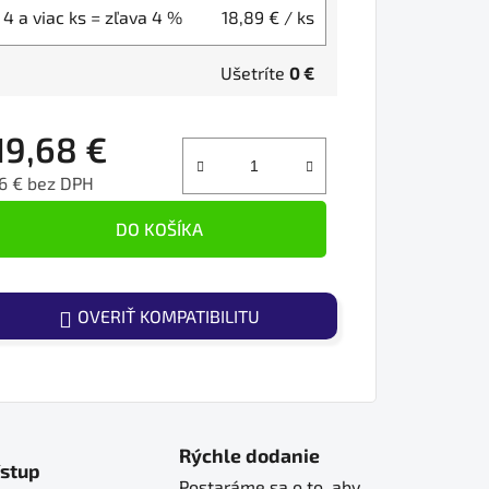
4 a viac ks = zľava 4 %
18,89 €
/ ks
Ušetríte
0 €
19,68 €
6 € bez DPH
ednotková cena:
DO KOŠÍKA
OVERIŤ KOMPATIBILITU
Rýchle dodanie
ístup
Postaráme sa o to, aby