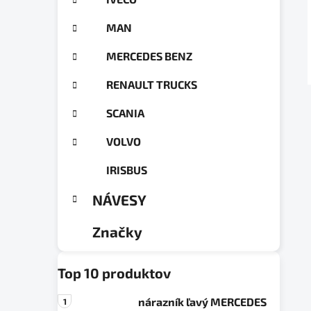
a
ó
n
r
MAN
e
i
e
l
MERCEDES BENZ
RENAULT TRUCKS
SCANIA
VOLVO
IRISBUS
NÁVESY
Značky
Top 10 produktov
nárazník ľavý MERCEDES