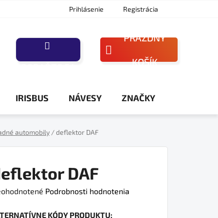
Prihlásenie
Registrácia
PRÁZDNY
NÁKUPNÝ
KOŠÍK
PORAĎTE SA
KOŠÍK
IRISBUS
NÁVESY
ZNAČKY
adné automobily
/
deflektor DAF
eflektor DAF
iemerné
ohodnotené
Podrobnosti hodnotenia
dnotenie
LTERNATÍVNE KÓDY PRODUKTU:
oduktu