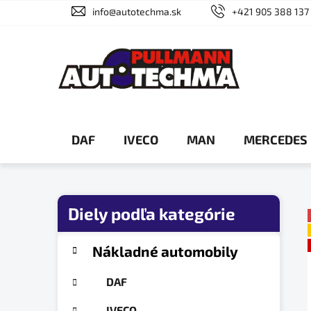
Prejsť
info@autotechma.sk
+421 905 388 137
na
obsah
DAF
IVECO
MAN
MERCEDES
B
o
č
K
Preskočiť
Nákladné automobily
a
n
kategórie
t
ý
DAF
e
p
g
IVECO