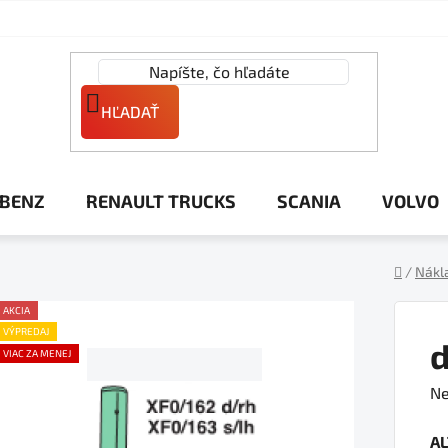
HĽADAŤ
 BENZ
RENAULT TRUCKS
SCANIA
VOLVO
/
Nákl
Domov
AKCIA
VÝPREDAJ
d
VIAC ZA MENEJ
Pr
Ne
ho
A
pr