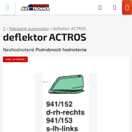
Prejsť
Hľada
na
N
obsah
KO
/
Nákladné automobily
/
deflektor ACTROS
deflektor ACTROS
Domov
Priemerné
Neohodnotené
Podrobnosti hodnotenia
hodnotenie
VIAC ZA MENEJ
produktu
je
0,0
z
5
hviezdičiek.