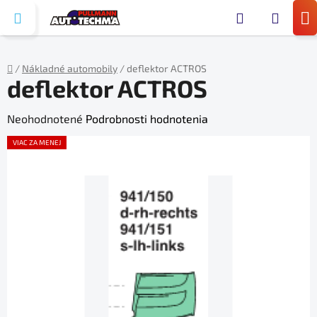
Prejsť
Hľada
na
N
obsah
KO
/
Nákladné automobily
/
deflektor ACTROS
deflektor ACTROS
Domov
Priemerné
Neohodnotené
Podrobnosti hodnotenia
hodnotenie
VIAC ZA MENEJ
produktu
je
0,0
z
5
hviezdičiek.