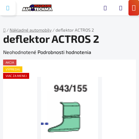
Prejsť
Hľada
na
N
obsah
KO
/
Nákladné automobily
/
deflektor ACTROS 2
deflektor ACTROS 2
Domov
Priemerné
Neohodnotené
Podrobnosti hodnotenia
hodnotenie
AKCIA
produktu
VÝPREDAJ
VIAC ZA MENEJ
je
0,0
z
5
hviezdičiek.