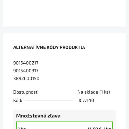
ALTERNATÍVNE KÓDY PRODUKTU:
9015400217
9015400317
3892600150
Dostupnosť
Na sklade
(1 ks)
Kód:
JCW140
Množstevná zľava
1 ks
11,69 €
/ ks