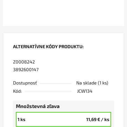
ALTERNATÍVNE KÓDY PRODUKTU:
Z0008242
3892600147
Dostupnosť
Na sklade
(1 ks)
Kód:
JCW134
Množstevná zľava
1 ks
11,69 €
/ ks