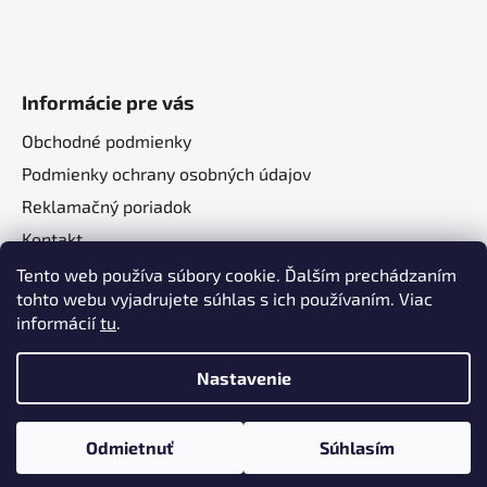
Informácie pre vás
Obchodné podmienky
Podmienky ochrany osobných údajov
Reklamačný poriadok
Kontakt
O nás
Tento web používa súbory cookie. Ďalším prechádzaním
tohto webu vyjadrujete súhlas s ich používaním. Viac
informácií
tu
.
Nastavenie
Vytvoril Shoptet
a
Adatelier
Odmietnuť
Súhlasím
Copyright 2026
Autotechma.sk
. Všetky práva
vyhradené.