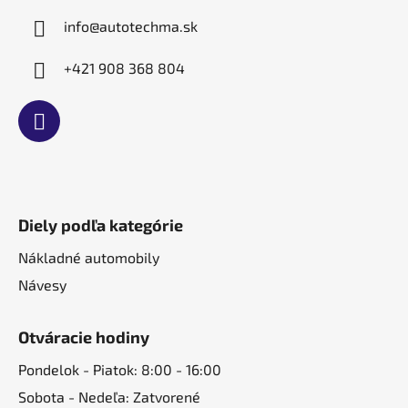
e
info
@
autotechma.sk
+421 908 368 804
Diely podľa kategórie
Nákladné automobily
Návesy
Otváracie hodiny
Pondelok - Piatok: 8:00 - 16:00
Sobota - Nedeľa: Zatvorené