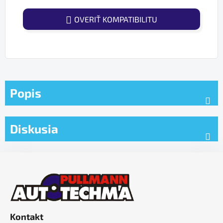
OVERIŤ KOMPATIBILITU
Popis
Diskusia
Z
á
p
ä
t
Kontakt
i