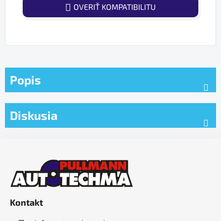
OVERIŤ KOMPATIBILITU
Popis
Diskusia
Z
á
p
ä
t
Kontakt
i