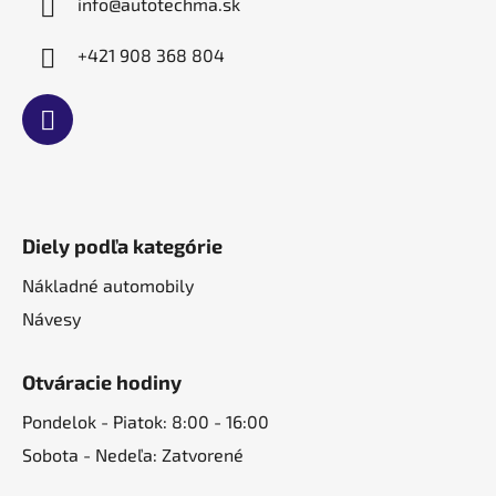
e
info
@
autotechma.sk
+421 908 368 804
Diely podľa kategórie
Nákladné automobily
Návesy
Otváracie hodiny
Pondelok - Piatok: 8:00 - 16:00
Sobota - Nedeľa: Zatvorené