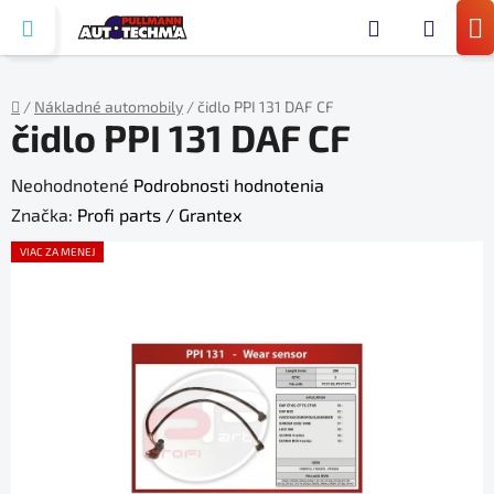
Prejsť
Hľada
na
N
obsah
KO
/
Nákladné automobily
/
čidlo PPI 131 DAF CF
čidlo PPI 131 DAF CF
Domov
Priemerné
Neohodnotené
Podrobnosti hodnotenia
hodnotenie
Značka:
Profi parts / Grantex
produktu
VIAC ZA MENEJ
je
0,0
z
5
hviezdičiek.