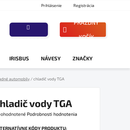
Prihlásenie
Registrácia
PRÁZDNY
NÁKUPNÝ
KOŠÍK
PORAĎTE SA
KOŠÍK
IRISBUS
NÁVESY
ZNAČKY
adné automobily
/
chladič vody TGA
hladič vody TGA
iemerné
ohodnotené
Podrobnosti hodnotenia
dnotenie
LTERNATÍVNE KÓDY PRODUKTU:
oduktu