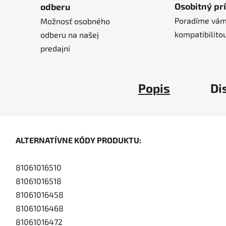
Osobitný pr
odberu
Poradíme vám
Možnosť osobného
kompatibilitou
odberu na našej
predajni
Popis
Di
ALTERNATÍVNE KÓDY PRODUKTU:
81061016510
81061016518
81061016458
81061016468
81061016472