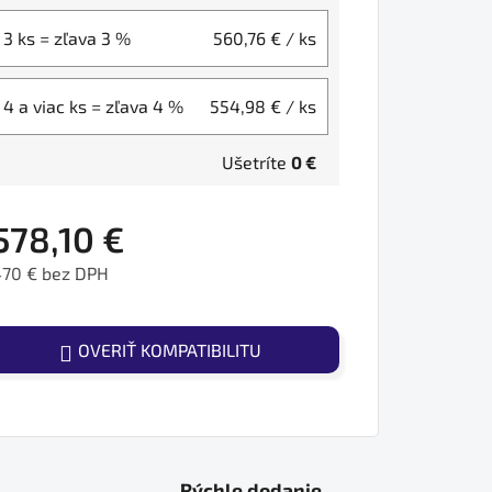
3 ks = zľava 3 %
560,76 €
/ ks
4 a viac ks = zľava 4 %
554,98 €
/ ks
Ušetríte
0 €
578,10 €
470 € bez DPH
ednotková cena:
OVERIŤ KOMPATIBILITU
Rýchle dodanie