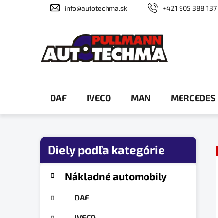
Prejsť
info@autotechma.sk
+421 905 388 137
na
obsah
DAF
IVECO
MAN
MERCEDES
B
o
č
K
Preskočiť
Nákladné automobily
a
n
kategórie
t
ý
DAF
e
p
g
IVECO