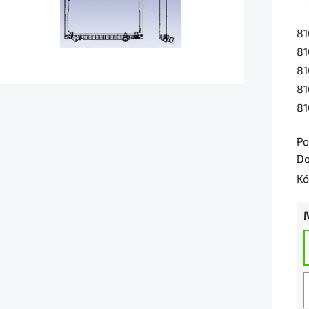
je
81
0,
81
z
81
5
81
hv
81
Po
Do
Kó