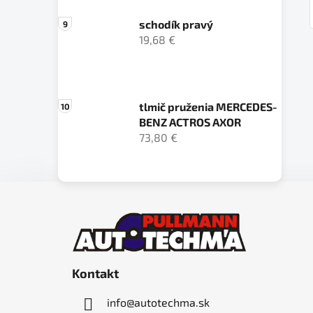
schodík pravý
19,68 €
tlmič pruženia MERCEDES-
BENZ ACTROS AXOR
73,80 €
Z
á
p
ä
Kontakt
t
i
info
@
autotechma.sk