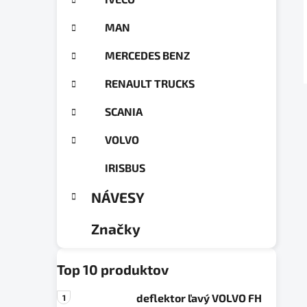
a
ó
n
r
MAN
e
i
e
l
MERCEDES BENZ
RENAULT TRUCKS
SCANIA
VOLVO
IRISBUS
NÁVESY
Značky
Top 10 produktov
deflektor ľavý VOLVO FH