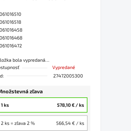
061016510
0
061016518
061016458
061016468
iezdičiek.
061016472
ložka bola vypredaná…
stupnosť
Vypredané
d:
27472005300
Množstevná zľava
1 ks
578,10 €
/ ks
2 ks = zľava 2 %
566,54 €
/ ks