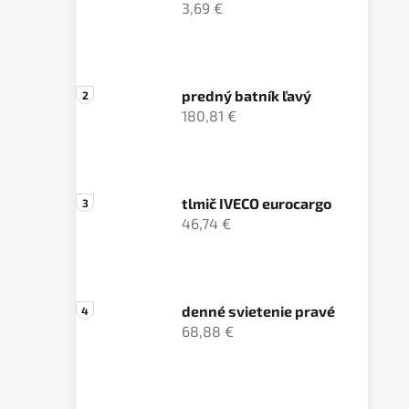
3,69 €
predný batník ľavý
180,81 €
tlmič IVECO eurocargo
46,74 €
denné svietenie pravé
68,88 €