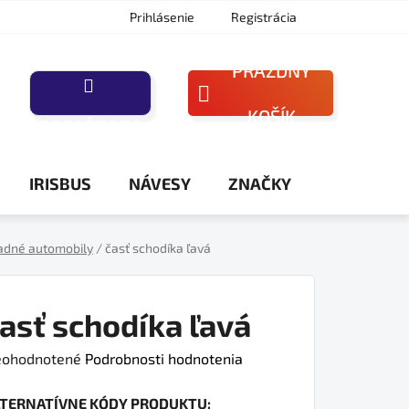
Prihlásenie
Registrácia
PRÁZDNY
NÁKUPNÝ
KOŠÍK
PORAĎTE SA
KOŠÍK
IRISBUS
NÁVESY
ZNAČKY
adné automobily
/
časť schodíka ľavá
asť schodíka ľavá
iemerné
ohodnotené
Podrobnosti hodnotenia
dnotenie
LTERNATÍVNE KÓDY PRODUKTU:
oduktu