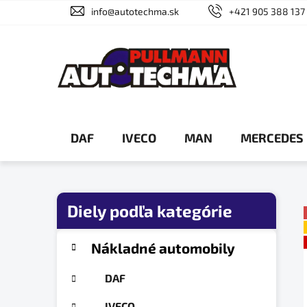
Prejsť
info@autotechma.sk
+421 905 388 137
na
obsah
DAF
IVECO
MAN
MERCEDES
B
o
č
K
Preskočiť
Nákladné automobily
a
n
kategórie
t
ý
DAF
e
p
g
IVECO