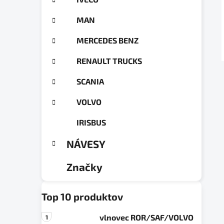
a
ó
n
r
MAN
e
i
e
l
MERCEDES BENZ
RENAULT TRUCKS
SCANIA
VOLVO
IRISBUS
NÁVESY
Značky
Top 10 produktov
vlnovec ROR/SAF/VOLVO