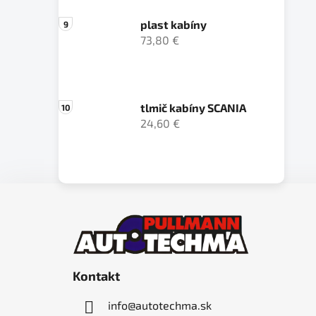
plast kabíny
73,80 €
tlmič kabíny SCANIA
24,60 €
Z
á
p
ä
Kontakt
t
i
info
@
autotechma.sk