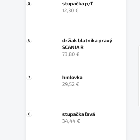
stupačka p/ľ
12,30 €
držiak blatníka pravý
SCANIA R
73,80 €
hmlovka
29,52 €
stupačka ľavá
34,44 €