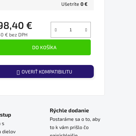
Ušetríte
0 €
98,40 €
80 € bez DPH
ednotková cena:
DO KOŠÍKA
OVERIŤ KOMPATIBILITU
Rýchle dodanie
ístup
Postaráme sa o to, aby
 s
to k vám prišlo čo
 dielov
najrýchlejšie