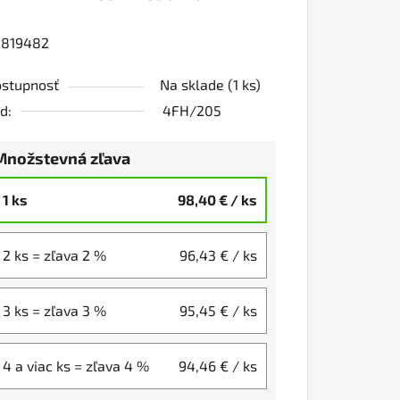
2819482
0
stupnosť
Na sklade
(1 ks)
d:
4FH/205
iezdičiek.
Množstevná zľava
1 ks
98,40 €
/ ks
2 ks = zľava 2 %
96,43 €
/ ks
3 ks = zľava 3 %
95,45 €
/ ks
4 a viac ks = zľava 4 %
94,46 €
/ ks