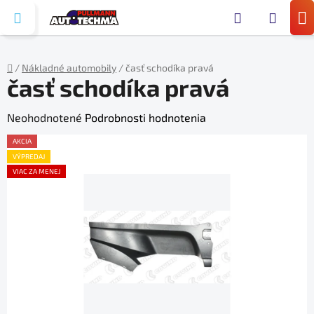
Prejsť
Hľada
na
N
obsah
KO
/
Nákladné automobily
/
časť schodíka pravá
časť schodíka pravá
Domov
Priemerné
Neohodnotené
Podrobnosti hodnotenia
hodnotenie
AKCIA
produktu
VÝPREDAJ
VIAC ZA MENEJ
je
0,0
z
5
hviezdičiek.