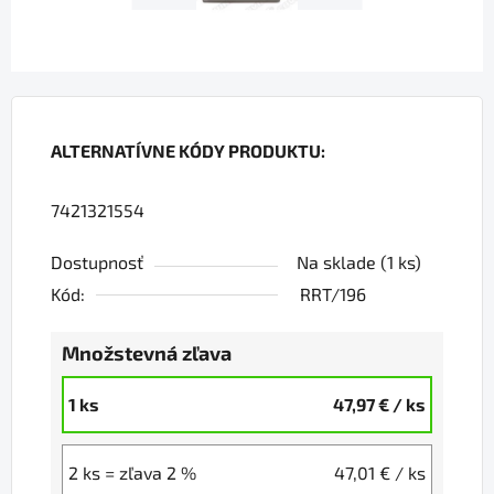
ALTERNATÍVNE KÓDY PRODUKTU:
7421321554
Dostupnosť
Na sklade
(1 ks)
Kód:
RRT/196
Množstevná zľava
1 ks
47,97 €
/ ks
2 ks = zľava 2 %
47,01 €
/ ks