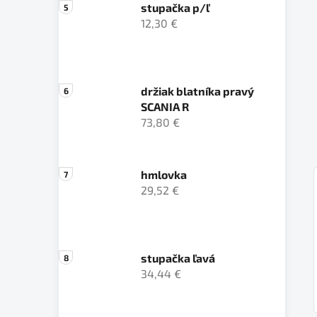
stupačka p/ľ
12,30 €
držiak blatníka pravý
SCANIA R
73,80 €
hmlovka
29,52 €
stupačka ľavá
34,44 €