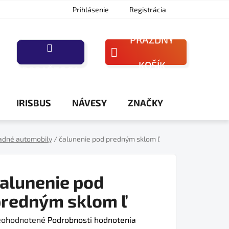
Prihlásenie
Registrácia
PRÁZDNY
NÁKUPNÝ
KOŠÍK
PORAĎTE SA
KOŠÍK
IRISBUS
NÁVESY
ZNAČKY
adné automobily
/
čalunenie pod predným sklom ľ
alunenie pod
redným sklom ľ
iemerné
ohodnotené
Podrobnosti hodnotenia