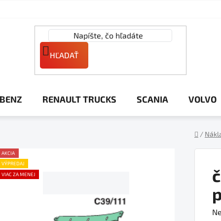
HĽADAŤ
 BENZ
RENAULT TRUCKS
SCANIA
VOLVO
/
Nákl
Domov
AKCIA
VÝPREDAJ
č
VIAC ZA MENEJ
p
Pr
Ne