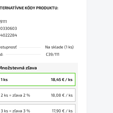
dnotenie
LTERNATÍVNE KÓDY PRODUKTU:
oduktu
9111
0
00330603
04022284
iezdičiek.
stupnosť
Na sklade
(1 ks)
d:
C39/111
Množstevná zľava
1 ks
18,45 €
/ ks
2 ks = zľava 2 %
18,08 €
/ ks
3 ks = zľava 3 %
17,90 €
/ ks