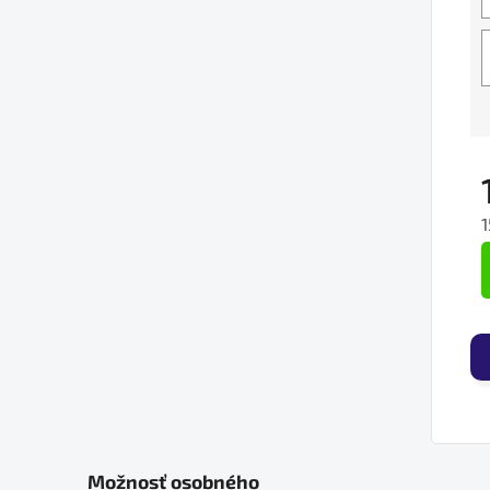
1
J
Možnosť osobného