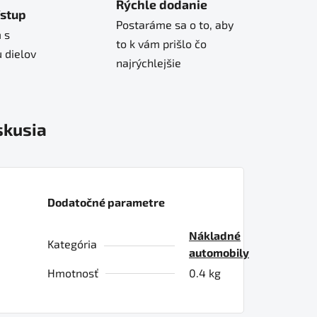
Rýchle dodanie
ístup
Postaráme sa o to, aby
 s
to k vám prišlo čo
 dielov
najrýchlejšie
skusia
Dodatočné parametre
Nákladné
Kategória
automobily
Hmotnosť
0.4 kg