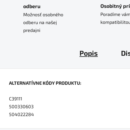
Osobitný pr
odberu
Poradíme vám
Možnosť osobného
kompatibilitou
odberu na našej
predajni
Popis
Di
ALTERNATÍVNE KÓDY PRODUKTU:
C39111
500330603
504022284