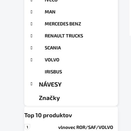
a
ó
n
r
MAN
e
i
e
l
MERCEDES BENZ
RENAULT TRUCKS
SCANIA
VOLVO
IRISBUS
NÁVESY
Značky
Top 10 produktov
vlnovec ROR/SAF/VOLVO