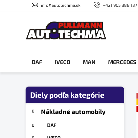
Prejsť
info@autotechma.sk
+421 905 388 137
na
obsah
DAF
IVECO
MAN
MERCEDES
B
o
č
K
Preskočiť
Nákladné automobily
a
n
kategórie
t
ý
DAF
e
p
g
IVECO