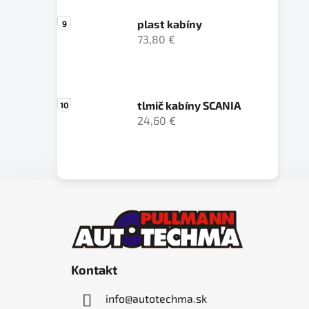
plast kabíny
73,80 €
tlmič kabíny SCANIA
24,60 €
Z
á
p
ä
Kontakt
t
i
info
@
autotechma.sk