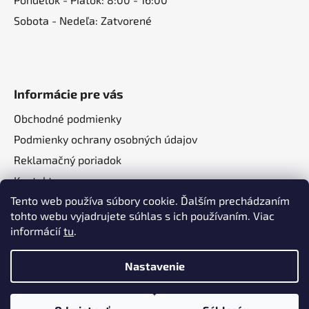
Sobota - Nedeľa: Zatvorené
Informácie pre vás
Obchodné podmienky
Podmienky ochrany osobných údajov
Reklamačný poriadok
Kontakt
Tento web používa súbory cookie. Ďalším prechádzaním
O nás
tohto webu vyjadrujete súhlas s ich používaním. Viac
informácií
tu
.
Nastavenie
Vytvoril Shoptet
a
Adatelier