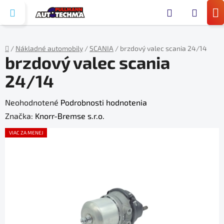
Prejsť
Hľada
na
N
obsah
KO
/
Nákladné automobily
/
SCANIA
/
brzdový valec scania 24/14
brzdový valec scania
Domov
24/14
Priemerné
Neohodnotené
Podrobnosti hodnotenia
hodnotenie
Značka:
Knorr-Bremse s.r.o.
produktu
VIAC ZA MENEJ
je
0,0
z
5
hviezdičiek.