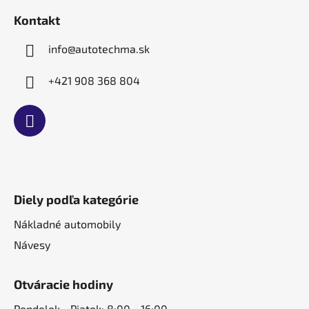
t
Kontakt
i
e
info
@
autotechma.sk
+421 908 368 804
Diely podľa kategórie
Nákladné automobily
Návesy
Otváracie hodiny
Pondelok - Piatok: 8:00 - 16:00