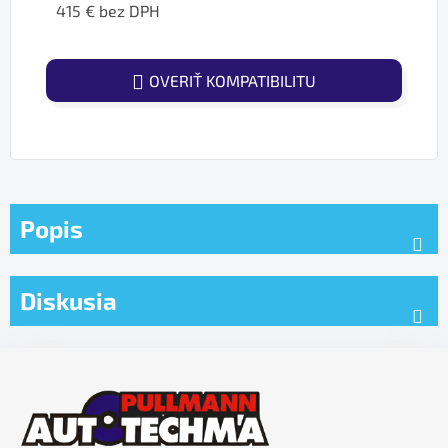
415 € bez DPH
Jednotková cena:
OVERIŤ KOMPATIBILITU
Popis
Diskusia
Z
á
p
ä