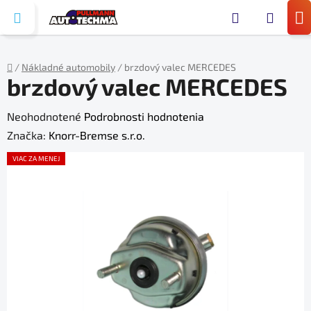
Prejsť
Hľada
na
N
obsah
KO
/
Nákladné automobily
/
brzdový valec MERCEDES
brzdový valec MERCEDES
Domov
Priemerné
Neohodnotené
Podrobnosti hodnotenia
hodnotenie
Značka:
Knorr-Bremse s.r.o.
produktu
VIAC ZA MENEJ
je
0,0
z
5
hviezdičiek.