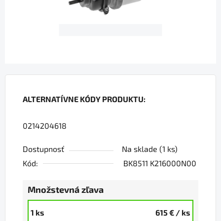
ALTERNATÍVNE KÓDY PRODUKTU:
0214204618
Dostupnosť
Na sklade
(1 ks)
Kód:
BK8511 K216000N00
Množstevná zľava
1 ks
615 €
/ ks