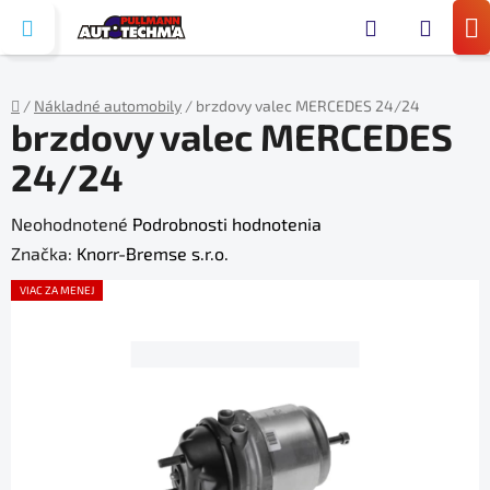
Prejsť
Hľada
na
N
obsah
KO
/
Nákladné automobily
/
brzdovy valec MERCEDES 24/24
brzdovy valec MERCEDES
Domov
24/24
Priemerné
Neohodnotené
Podrobnosti hodnotenia
hodnotenie
Značka:
Knorr-Bremse s.r.o.
produktu
VIAC ZA MENEJ
je
0,0
z
5
hviezdičiek.