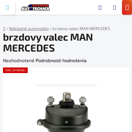
Prejsť
Hľada
na
N
obsah
KO
/
Nákladné automobily
/
brzdovy valec MAN MERCEDES
brzdovy valec MAN
Domov
MERCEDES
Priemerné
Neohodnotené
Podrobnosti hodnotenia
hodnotenie
VIAC ZA MENEJ
produktu
je
0,0
z
5
hviezdičiek.