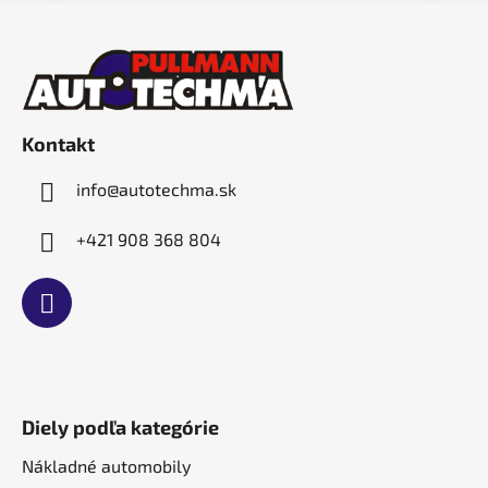
Z
á
p
ä
t
Kontakt
i
e
info
@
autotechma.sk
+421 908 368 804
Diely podľa kategórie
Nákladné automobily